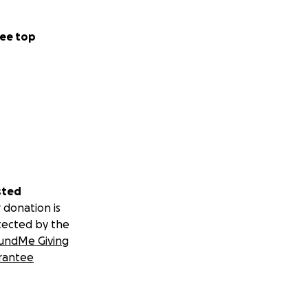
ee top
sted
 donation is
tected by the
undMe Giving
rantee