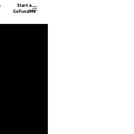
n
Start a
GoFundMe