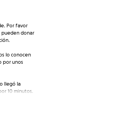
de. Por favor
Si pueden donar
ción.
hos lo conocen
do por unos
o llegó la
or 10 minutos.
o. Su cerebro no
onvulsiones y
ya a durar. Mi
 un camino muy
ovieron de 10