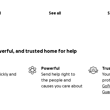
l
See all
S
werful, and trusted home for help
Powerful
Tru
ickly and
Send help right to
Your
the people and
pro
causes you care about
GoF
Gua