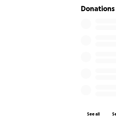
Donations
Entre mi mamá, mi
gastos cuando mi 
presencia en el t
papá. Mi papá tie
Mi papá nunca fu
cirugía que propu
cirugía no quería 
trabajadora y ind
si viera que esto
más” pero tengo f
Yo sé que mi papá
componga. Tengo 
escucharnos. Mas 
milagro. Le pedim
See all
Se