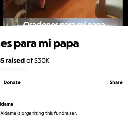
Oraciones para mi papa
es para mi papa
85
raised
of
$30K
Donate
Share
Aldama
Aldama is organizing this fundraiser.