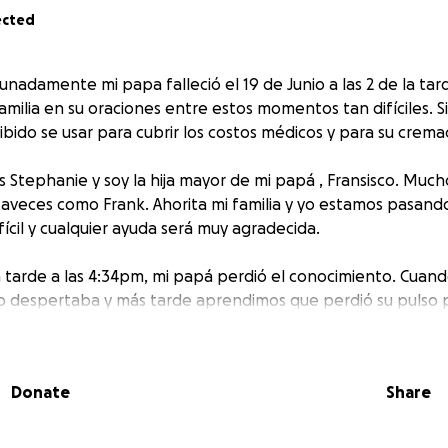
ected
nadamente mi papa falleció el 19 de Junio a las 2 de la tar
milia en su oraciones entre estos momentos tan difíciles. 
ibido se usar para cubrir los costos médicos y para su crema
 Stephanie y soy la hija mayor de mi papá , Fransisco. Muc
 y aveces como Frank. Ahorita mi familia y yo estamos pasan
cil y cualquier ayuda será muy agradecida.
a tarde a las 4:34pm, mi papá perdió el conocimiento. Cuand
 despertaba y más tarde aprendimos que perdió su pulso p
o pero nuestra más grande preocupación ahora es su cerebr
or 10 minutos y ah resultado en efectos secundarios como c
está en el UCI y no estamos seguros de cuánto más tiempo va
Donate
Share
quimioterapia el martes y desde Marzo hemos pasado por
n con su diagnóstico de cancer de Colón y la masa que le rem