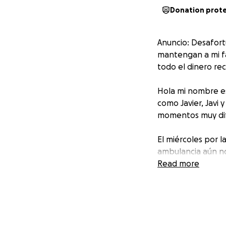
Donation prot
Anuncio: Desafortu
mantengan a mi fa
todo el dinero rec
Hola mi nombre es
como Javier, Javi
momentos muy difí
El miércoles por l
ambulancia aún no
Pudieron revivirl
Read more
recibió oxígeno p
fiebre alta. Aun 
papá comenzó su 
difícil en relació
centímetros.