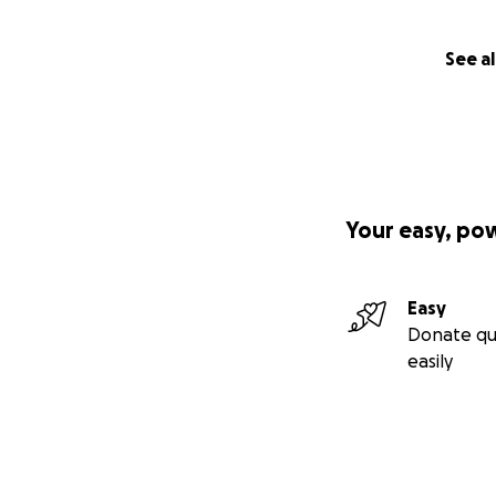
See al
Your easy, po
Easy
Donate qu
easily