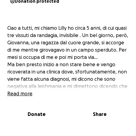
Donation protected
Ciao a tutti, mi chiamo Lilly ho circa 5 anni, di cui quasi
tre vissuti da randagia, invisibile . Un bel giorno, però,
Giovanna, una ragazza dal cuore grande, si accorge
di me mentre girovagavo in un campo sperduto. Per
mesi si occupa di me e poi mi porta via...
Ma ben presto inizio a non stare bene e vengo
ricoverata in una clinica dove, sfortunatamente, non
viene fatta alcuna diagnosi, mi dicono che sono
negativa alla leishmania e mi dimettono dicendo che
è tutto a posto. Da lì a poco tutto precipita … inizio a
Read more
vederci sempre meno, mi muovo con difficoltà e
respiro molto male. Vengo nuovamente ricoverata,
Donate
Share
d’urgenza, in un’altra clinica. Questa volta una brava
dottoressa mi fa fare esami più approfonditi e mi
spiega che le condizioni del mio duro passato mi