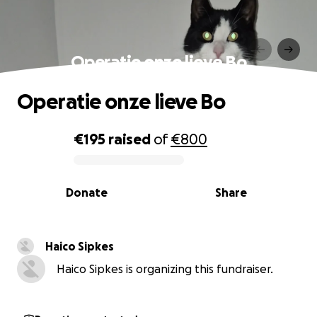
Operatie onze lieve Bo
Operatie onze lieve Bo
€195
raised
of
€800
0% complete
Donate
Share
Haico Sipkes
Haico Sipkes is organizing this fundraiser.