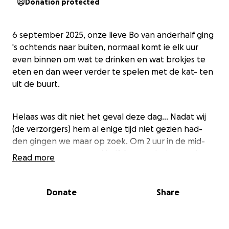
Donation protected
6 september 2025, onze lieve Bo van anderhalf ging
's ochtends naar buiten, normaal komt ie elk uur
even binnen om wat te drinken en wat brokjes te
eten en dan weer verder te spelen met de kat- ten
uit de buurt.
Helaas was dit niet het geval deze dag... Nadat wij
(de verzorgers) hem al enige tijd niet gezien had-
den gingen we maar op zoek. Om 2 uur in de mid-
dag begonnen en rond half 6 savonds de moed
Read more
opgegeven voor de dag. Rond 8 uur naar buiten
gegaan om nog 1 laatste keer te kijken en geluk- kig
zat hij bij de parkeerplaats achter ons huis. Hij
Donate
Share
durfde niet te komen en begon te blazen naar mij