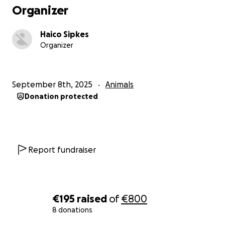
door het beentje heeeel misschien geamputeerd
Organizer
moet worden..
Haico Sipkes
Organizer
Ben jij nou een dieren vriend? Help onze bo aub mee
aan een voorspoedig herstel.
September 8th, 2025
Animals
Donation protected
Report fundraiser
€195
raised
of
€800
8 donations