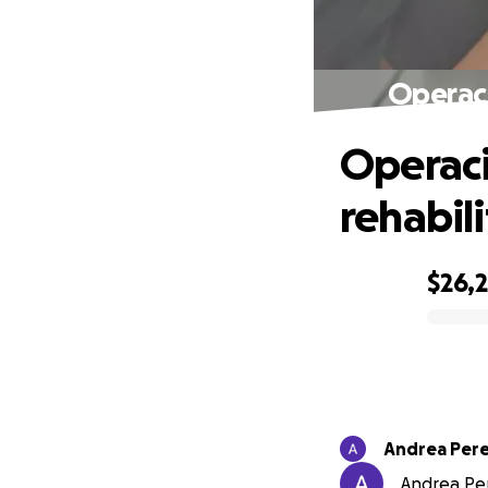
Operaci
Operaci
rehabil
$26,
0% complete
Andrea Pere
Andrea Pere