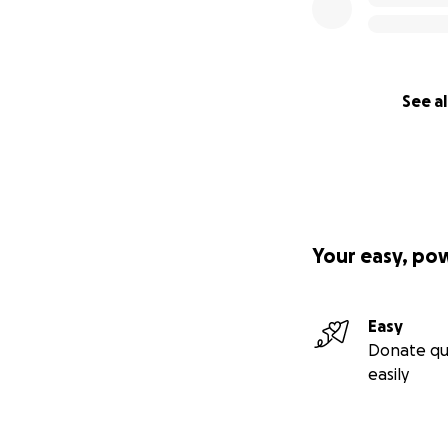
See al
Your easy, po
Easy
Donate qu
easily