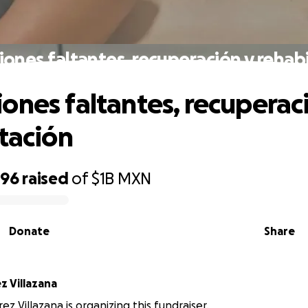
ones faltantes, recuperación y rehabi
ones faltantes, recuperac
itación
296
raised
of
$1B
MXN
Donate
Share
z Villazana
z Villazana is organizing this fundraiser.