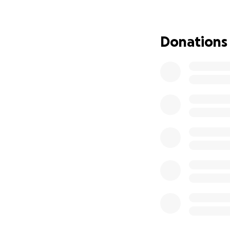
izquierda y al par
volvieron a ingresa
Mientras le realiz
Donations
movilizaciones en
podíamos realizar
costilla, la quema
seguimos las indi
nos comentaban q
nuevas cirugías p
probablemente un
Por favor, solicit
años juntos, y lo
dolor de encima, h
materiales, psicó
destinaríamos los
Espero que se enc
muchas gracias.