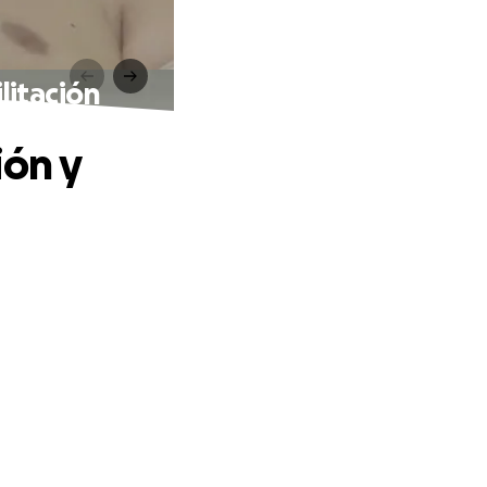
litación
ión y