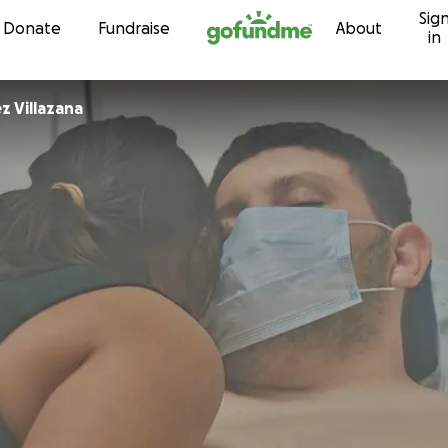
Sig
Skip to content
Donate
Fundraise
About
in
z Villazana