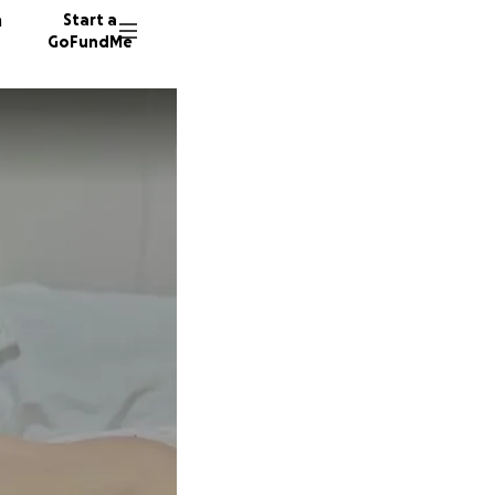
n
Start a
GoFundMe