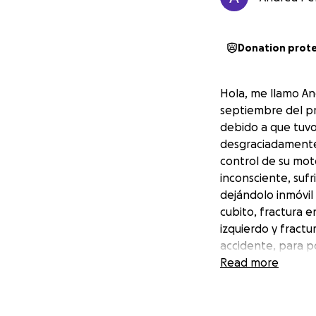
Donation prot
Hola, me llamo An
septiembre del pre
debido a que tuvo
desgraciadamente,
control de su mot
inconsciente, sufr
dejándolo inmóvil 
cubito, fractura 
izquierdo y fractu
accidente, para p
su medula había s
Read more
después lo operar
de espera, el hues
de su operación l