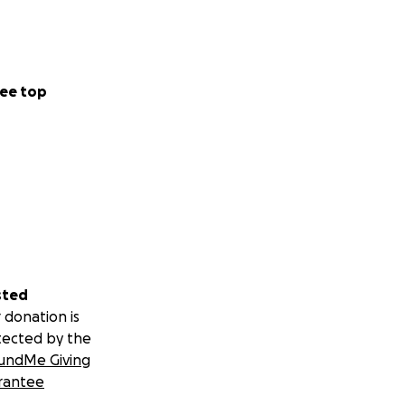
ee top
sted
 donation is
tected by the
undMe Giving
rantee