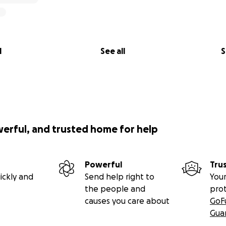
l
See all
S
werful, and trusted home for help
Powerful
Tru
ickly and
Send help right to
Your
the people and
pro
causes you care about
GoF
Gua