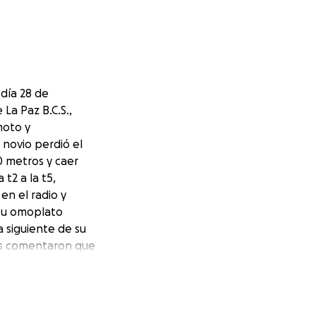
día 28 de
La Paz B.C.S.,
moto y
 novio perdió el
0 metros y caer
t2 a la t5,
en el radio y
 su omoplato
a siguiente de su
nos comentaron que
ad, dos semanas
ue por el tiempo
dos días después
e en su mano