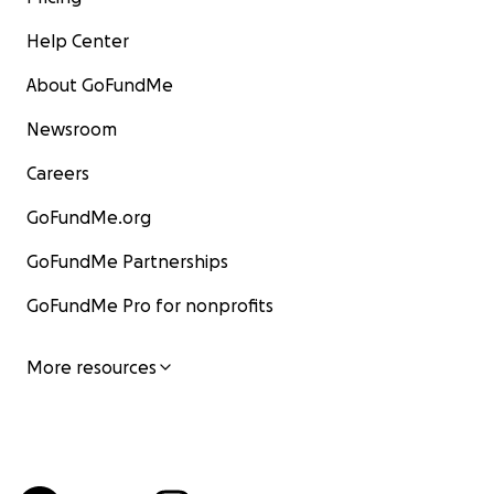
Help Center
About GoFundMe
Newsroom
Careers
GoFundMe.org
GoFundMe Partnerships
GoFundMe Pro for nonprofits
More resources