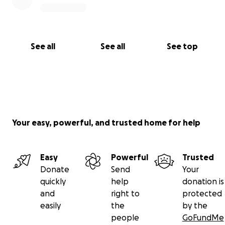
See all
See all
See top
Your easy, powerful, and trusted home for help
Easy
Powerful
Trusted
Donate
Send
Your
quickly
help
donation is
and
right to
protected
easily
the
by the
people
GoFundMe