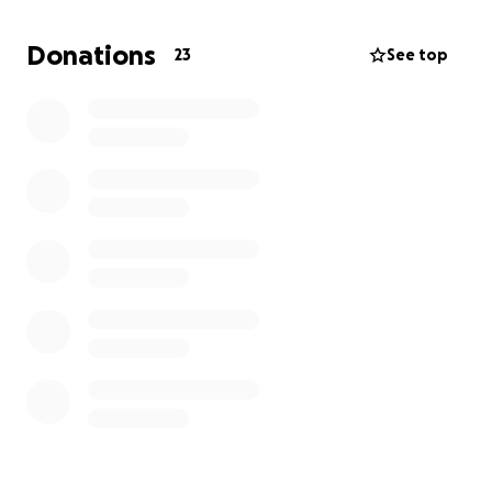
pueda ser operado.
Donations
23
See top
La operación cuesta 874,50 €, y a eso se suman
gastos de analíticas, medicación y revisiones. Es
mucho dinero para cubrirlo por mi cuenta, y por eso
estoy recurriendo a esta campaña.
Cualquier ayuda, por pequeña que sea, nos acerca a
que Lio pueda volver a correr, jugar y disfrutar de la
vida con sus hermanos.
Prometo mantenerlos al tanto: compartiré las
facturas, avances y fotos de la recuperación de Lio
para que vean cómo la ayuda colectiva marca la
diferencia.
Si no puedes donar, compartir esta campaña
también nos ayuda muchísimo.