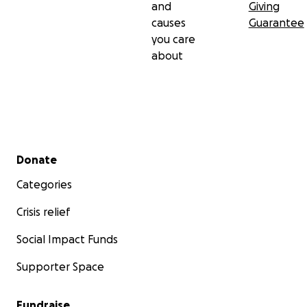
and
Giving
causes
Guarantee
you care
about
Secondary menu
Donate
Categories
Crisis relief
Social Impact Funds
Supporter Space
Fundraise