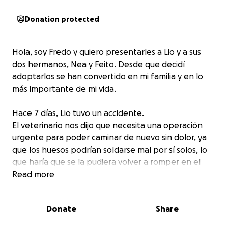
Donation protected
Hola, soy Fredo y quiero presentarles a Lio y a sus
dos hermanos, Nea y Feito. Desde que decidí
adoptarlos se han convertido en mi familia y en lo
más importante de mi vida.
Hace 7 días, Lio tuvo un accidente.
El veterinario nos dijo que necesita una operación
urgente para poder caminar de nuevo sin dolor, ya
que los huesos podrían soldarse mal por sí solos, lo
que haría que se la pudiera volver a romper en el
futuro con más facilidad. Además, podría resultarle
Read more
incómodo o doloroso caminar, correr, saltar, etc. De
momento sigue intentando caminar a duras penas
Donate
Share
con la pata vendada y una férula pero es una
solución solamente temporal a espera de que