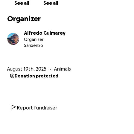
See all
See all
De corazón, gracias por leer y por cualquier gesto de
apoyo.
Organizer
Lio y su familia les estaremos eternamente
agradecidos ❤️‍
Alfredo Guimarey
Organizer
Sanxenxo
August 19th, 2025
Animals
Donation protected
Report fundraiser