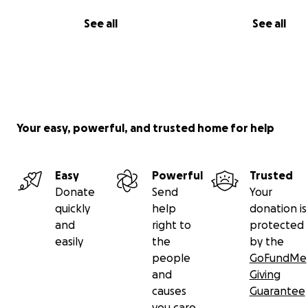
See all
See all
Your easy, powerful, and trusted home for help
Easy
Powerful
Trusted
Donate
Send
Your
quickly
help
donation is
and
right to
protected
easily
the
by the
people
GoFundMe
and
Giving
causes
Guarantee
you care