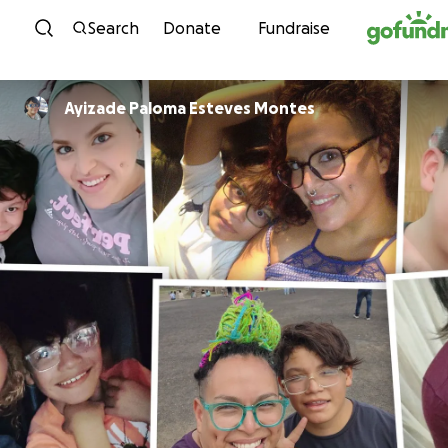
Skip to content
Search
Donate
Fundraise
Ayizade Paloma Esteves Montes