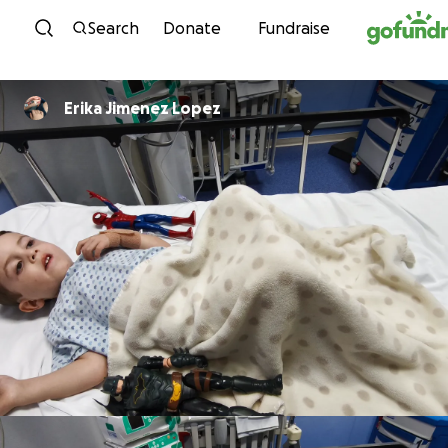
Skip to content
Search
Donate
Fundraise
Erika Jimenez Lopez