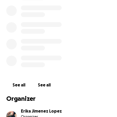
la cantidad de gastos necesarios para la cirugía que
tuvo de emergencia Leo.
Por lo que estamos solicitando su apoyo para poder
irnos de alta y seguir la recuperación de Leo en casa.
Todo suma y todo lo agradecemos profundamente,
Dios te lo multiplique!
See all
See all
Organizer
Erika Jimenez Lopez
Organizer