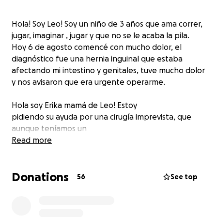
Hola! Soy Leo! Soy un niño de 3 años que ama correr,
jugar, imaginar , jugar y que no se le acaba la pila.
Hoy 6 de agosto comencé con mucho dolor, el
diagnóstico fue una hernia inguinal que estaba
afectando mi intestino y genitales, tuve mucho dolor
y nos avisaron que era urgente operarme.
Hola soy Erika mamá de Leo! Estoy
pidiendo su ayuda por una cirugía imprevista, que
aunque teníamos un
seguro, y lo utilizamos, pagando deducible, que
Read more
teníamos contemplado, y un coaseguro del 10%,
pero nos llevamos la sorpresa de que en el hospital
Donations
donde lo tuvieron que operar aumentó a 40% del
56
See top
pago de coaseguro del total de la cirugia, siendo un
porcentaje tan alto que nunca habíamos escuchado
de un coaseguro, debido a esto no podemos costear