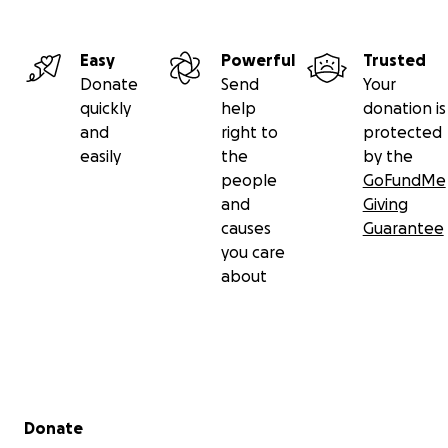
Easy
Powerful
Trusted
Donate
Send
Your
quickly
help
donation is
and
right to
protected
easily
the
by the
people
GoFundMe
and
Giving
causes
Guarantee
you care
about
Secondary menu
Donate