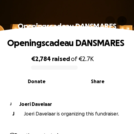
Openingscadeau DANSMARES
Openingscadeau DANSMARES
€2,784
raised
of
€2.7K
0% complete
Donate
Share
Joeri Davelaar
J
J
Joeri Davelaar is organizing this fundraiser.