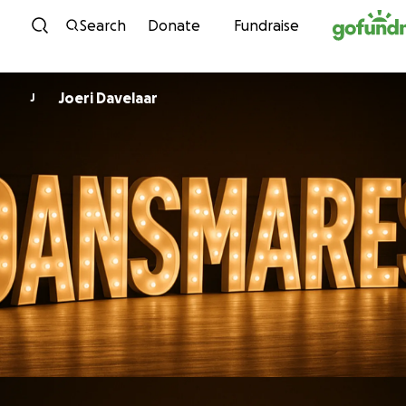
Skip to content
Search
Donate
Fundraise
Joeri Davelaar
J