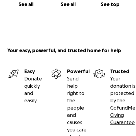
See all
See all
See top
Your easy, powerful, and trusted home for help
Easy
Powerful
Trusted
Donate
Send
Your
quickly
help
donation is
and
right to
protected
easily
the
by the
people
GoFundMe
and
Giving
causes
Guarantee
you care