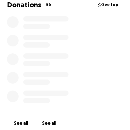
letter logo laten maken van DANSMARES. Willen jullie
Donations
56
See top
meehelpen om dit te verwezenlijken?
Mocht je een eigen cadeautje willen geven, of al
enorm hebben geholpen met klussen, dan is dat
natuurlijk ook helemaal prima!
Zouden jullie in ieder geval discreet willen zijn?
Eline
weet hier niks van af!
Liefs,
Joeri
See all
See all