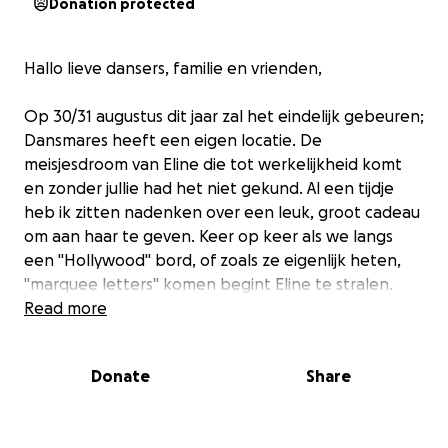
Donation protected
Hallo lieve dansers, familie en vrienden,
Op 30/31 augustus dit jaar zal het eindelijk gebeuren;
Dansmares heeft een eigen locatie. De
meisjesdroom van Eline die tot werkelijkheid komt
en zonder jullie had het niet gekund. Al een tijdje
heb ik zitten nadenken over een leuk, groot cadeau
om aan haar te geven. Keer op keer als we langs
een "Hollywood" bord, of zoals ze eigenlijk heten,
"marquee letters" komen begint Eline te stralen.
"Oh wat zou dit toch mooi zijn voor de dansschool".
Read more
Na een klein onderzoek heb ik een fijne leverancier
gevonden, wie precies de maat maakt welk voor de
Donate
Share
nieuwe grote zaal zal passen, links achterin de hoek
(voor degene die al langs zijn geweest).
Graag wil ik met deze inzamelingsactie een marquee