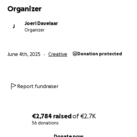
Organizer
Joeri Davelaar
J
Organizer
June 4th, 2025
Creative
Donation protected
Report fundraiser
€2,784
raised
of
€2.7K
56 donations
0% complete
Donate now