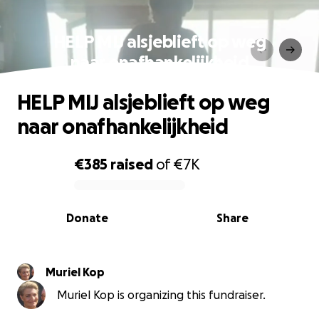
HELP MIJ alsjeblieft op weg
naar onafhankelijkheid
HELP MIJ alsjeblieft op weg
naar onafhankelijkheid
€385
raised
of
€7K
0% complete
Donate
Share
Muriel Kop
Muriel Kop is organizing this fundraiser.