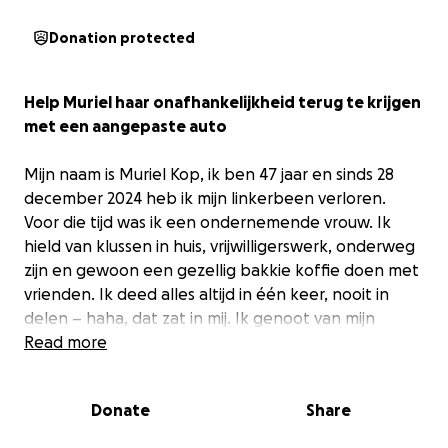
Donation protected
Help Muriel haar onafhankelijkheid terug te krijgen
met een aangepaste auto
Mijn naam is Muriel Kop, ik ben 47 jaar en sinds 28
december 2024 heb ik mijn linkerbeen verloren.
Voor die tijd was ik een ondernemende vrouw. Ik
hield van klussen in huis, vrijwilligerswerk, onderweg
zijn en gewoon een gezellig bakkie koffie doen met
vrienden. Ik deed alles altijd in één keer, nooit in
delen – haha, dat zat in mij. Ik genoot van mijn
zelfstandigheid en mijn vrijheid.
Read more
Maar dat veranderde in oktober 2024. Ik was mijn
woning aan het opknappen, had net mijn plafond
Donate
Share
gespoten en opgeruimd, toen ik werd geveld door
een buikgriep. Kort daarna kreeg ik plotseling helse