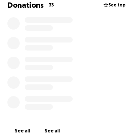
Haar lichaam is de schroeven in het pootje al aan
Donations
33
See top
het afstoten en het drukt al door de huid.
In Aruba is ze aangevallen door twee honden die
haar pootje met enorme schade hebben
aangedaan.
Daar is dat toen met 4 grote schroeven aan elkaar
gezet.
Hiervan zijn er 2 al verwijderd, maar de laatste 2 die
nog steun geven moeten er nu met spoed uit! En
hoe verder dat moet goed bekeken worden.
De kosten door SDU- Anicura specialistische
dierenkliniek in Utrecht worden geschat tussen de
4000 en 4500 euro. Dit is dan nog zonder
nabehandeling (fysio, ortomanueel etc.) Wij doen dit
vanuit ons hart om dat het voelt als het juiste om te
doen en daarom het bedrag met het
See all
See all
nummerologische getal van het hart van 4444 euro.