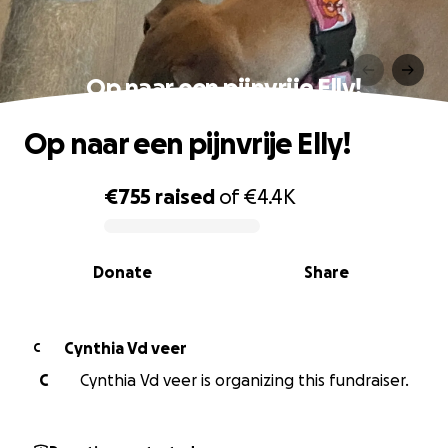
Op naar een pijnvrije Elly!
Op naar een pijnvrije Elly!
€755
raised
of
€4.4K
0% complete
Donate
Share
Cynthia Vd veer
C
C
Cynthia Vd veer is organizing this fundraiser.