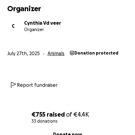
Organizer
We hopen dat je vanuit je hart Elly ook wilt steunen
en delen is lief <3
Cynthia Vd veer
C
Organizer
Op naar een pijnvrije Elly!
July 27th, 2025
Animals
Donation protected
Report fundraiser
€755
raised
of
€4.4K
33 donations
0% complete
Donate now