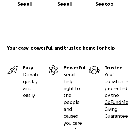
See all
See all
See top
Your easy, powerful, and trusted home for help
Easy
Powerful
Trusted
Donate
Send
Your
quickly
help
donation is
and
right to
protected
easily
the
by the
people
GoFundMe
and
Giving
causes
Guarantee
you care