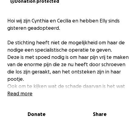
Donation protected
Hoi wij zijn Cynthia en Cecilia en hebben Elly sinds
gisteren geadopteerd.
De stichting heeft niet de mogelijkheid om haar de
nodige een specialistische operatie te geven.
Deze is met spoed nodig is om haar pijn vrij te maken
van de enorme pijn die ze nu heeft door schroeven
die los zijn geraakt, aan het ontsteken zijn in haar
pootje.
Ook om te kijken wat de schade daarvan is het wat
de beste oplossing zou zijn om haar pijn vrij te laten
Read more
zijn.
Donate
Share
Wij hopen dat we dit met jouw steun wel mogelijk
maken, omdat ze volgende week al geopereerd
moet worden!