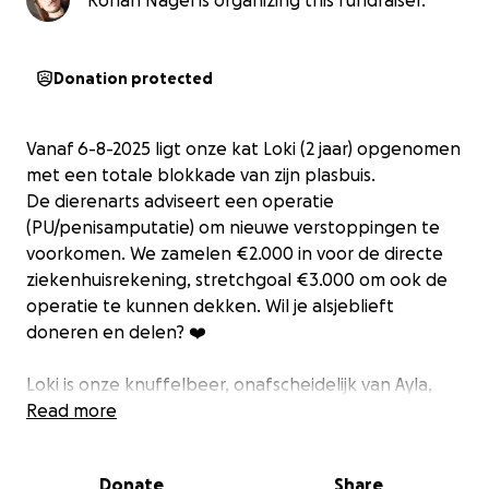
Rohan Nagel is organizing this fundraiser.
Donation protected
Vanaf 6-8-2025 ligt onze kat Loki (2 jaar) opgenomen
met een totale blokkade van zijn plasbuis.
De dierenarts adviseert een operatie
(PU/penisamputatie) om nieuwe verstoppingen te
voorkomen. We zamelen €2.000 in voor de directe
ziekenhuisrekening, stretchgoal €3.000 om ook de
operatie te kunnen dekken. Wil je alsjeblieft
doneren en delen? ❤️
Loki is onze knuffelbeer, onafscheidelijk van Ayla,
haar stille steun en echt een kleine gentleman. Hij
Read more
heeft al jaren blaasgruis; nu kreeg hij opnieuw een
totale blokkade. Loki ligt momenteel opgenomen in
Donate
Share