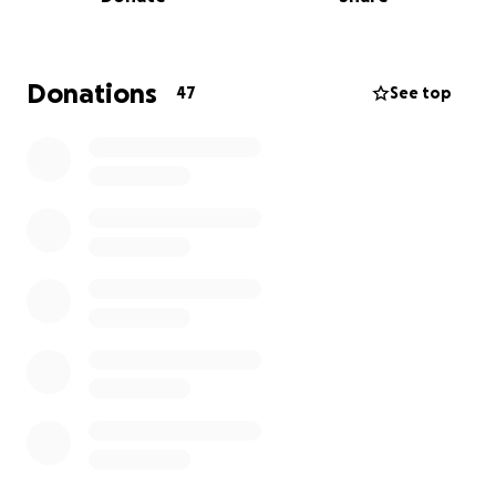
Evidensia Dierenziekenhuis Geldrop met een
katheter. De dierenarts adviseert een perineale
urethrostomie (PU), ook wel penisamputatie, om
toekomstige blokkades te voorkomen. Daarnaast
Donations
47
See top
moet Loki levenslang op Hill’s C/D-dieet.
Kosten (raming):
Eerste consult: €309
Opname dag 1: ± €1.500
Vervolg-opname per dag: ± €500
Advies: operatie ~ €1.000
We hebben nog geen factuur omdat Loki nog is
opgenomen; we posten facturen/begroting zodra
beschikbaar voor volledige transparantie.
Doelbedrag & stretchgoal
Nodig nu: €2.000 (directe
ziekenhuis-/opnamekosten)