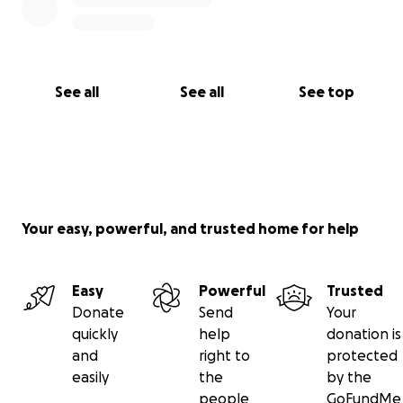
Welke kliniek?
Evidensia Dierenziekenhuis Geldrop, Loki wordt daar
geweldig verzorgd door het team van artsen en
See all
See all
See top
verpleegkundigen.
Hoe blijf ik op de hoogte?
We posten korte updates met foto’s en (waar
mogelijk) facturen.
Your easy, powerful, and trusted home for help
Easy
Powerful
Trusted
Donate
Send
Your
quickly
help
donation is
and
right to
protected
easily
the
by the
people
GoFundMe