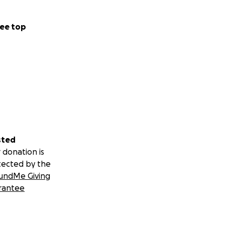
дороже. Любая
ee top
то помогают
 кто расскажет об
 я верю — правда
sted
 donation is
tected by the
undMe Giving
rantee