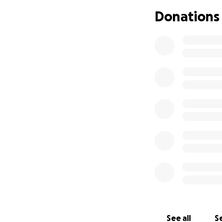
conflict began — 
Donations
As part of the ca
returning to the a
without shelter, 
I’m currently in t
affect my future —
I’ve never asked f
difficult situation
fees, but part of
I’m completely ou
As you may know, 
dollar matters — e
I’m deeply gratefu
justice.
See all
Se