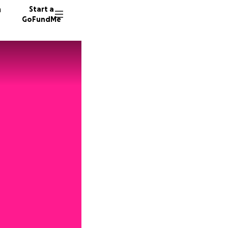
n
Start a
GoFundMe