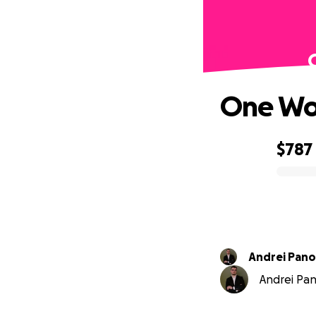
One Wor
$787
0% complete
Andrei Pan
Andrei Pano