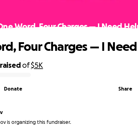
One Word, Four Charges — I Need Hel
d, Four Charges — I Need
raised
of
$5K
Donate
Share
ov
v is organizing this fundraiser.