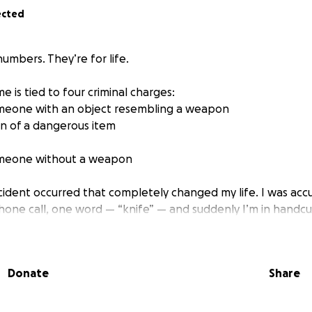
ected
numbers. They’re for life.
 is tied to four criminal charges:
meone with an object resembling a weapon
on of a dangerous item
omeone without a weapon
cident occurred that completely changed my life. I was ac
phone call, one word — “knife” — and suddenly I’m in handcuf
n, was criminally charged, and now I’m awaiting a court hea
Donate
Share
oom under a formal agreement in an apartment that, as I la
on 8 housing program. In such cases, subleasing might be pr
an’t say anything for certain, but after I refused to move out