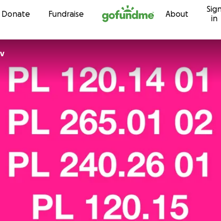
Sig
Skip to content
Donate
Fundraise
About
in
ov