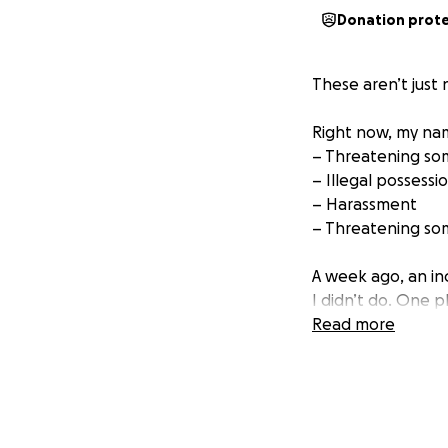
Donation prot
These aren’t just 
Right now, my name
– Threatening so
– Illegal possessi
– Harassment
– Threatening s
A week ago, an in
I didn’t do. One 
hours in detentio
Read more
October 20.
I was renting a r
part of the Secti
program rules. I c