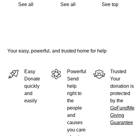
Lieve groetjes,
See all
See all
See top
Olivia
Your easy, powerful, and trusted home for help
Easy
Powerful
Trusted
Donate
Send
Your
quickly
help
donation is
and
right to
protected
easily
the
by the
people
GoFundMe
and
Giving
causes
Guarantee
you care