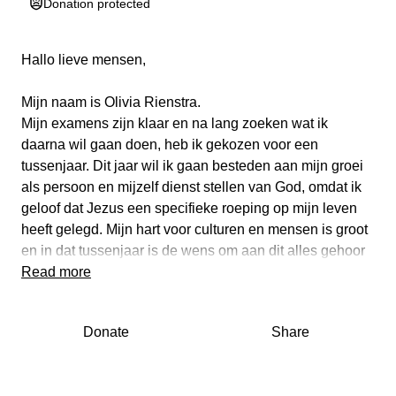
Donation protected
Hallo lieve mensen,
Mijn naam is Olivia Rienstra.
Mijn examens zijn klaar en na lang zoeken wat ik
daarna wil gaan doen, heb ik gekozen voor een
tussenjaar. Dit jaar wil ik gaan besteden aan mijn groei
als persoon en mijzelf dienst stellen van God, omdat ik
geloof dat Jezus een specifieke roeping op mijn leven
heeft gelegd. Mijn hart voor culturen en mensen is groot
en in dat tussenjaar is de wens om aan dit alles gehoor
te gaan geven en mijn pad hierin te vinden.
Read more
De afgelopen maanden heb ik mijn tijd besteed aan heel
Donate
Share
veel informatie zoeken over hoe ik dit jaar vorm kan
gaan geven. Er is toen een hele mooie organisatie op
mijn pad gekomen, genaamd YWAM (Youth with a