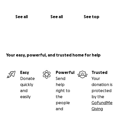
See all
See all
See top
Your easy, powerful, and trusted home for help
Easy
Powerful
Trusted
Donate
Send
Your
quickly
help
donation is
and
right to
protected
easily
the
by the
people
GoFundMe
and
Giving