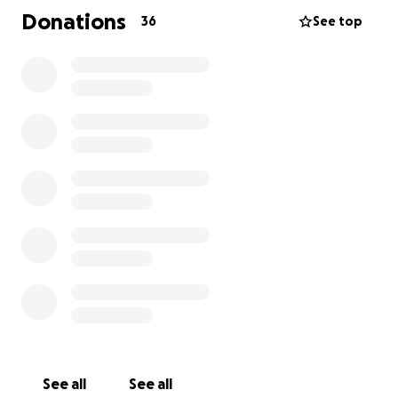
colaborar, pueden hacerlo a través de Gofundme o
Donations
36
See top
escribiéndonos a nuestro número personal [phone
redacted]
Agradecemos también sus oraciones, pensamientos
y apoyo emocional en este tiempo de duelo. Saber
que contamos con ustedes nos da fuerza para seguir
adelante.
Con todo nuestro cariño,
La familia de Olga Luz Caló Viera
See all
See all