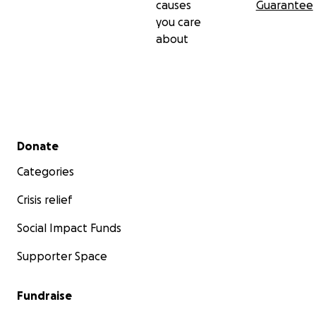
causes
Guarantee
you care
about
Secondary menu
Donate
Categories
Crisis relief
Social Impact Funds
Supporter Space
Fundraise