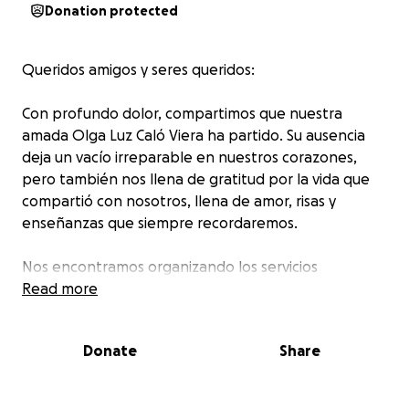
Donation protected
Queridos amigos y seres queridos:
Con profundo dolor, compartimos que nuestra
amada Olga Luz Caló Viera ha partido. Su ausencia
deja un vacío irreparable en nuestros corazones,
pero también nos llena de gratitud por la vida que
compartió con nosotros, llena de amor, risas y
enseñanzas que siempre recordaremos.
Nos encontramos organizando los servicios
funerarios para despedirla de la manera que ella
Read more
merece, con dignidad y amor. En estos momentos,
nos vemos en la necesidad de pedir su apoyo para
Donate
Share
cubrir los gastos relacionados.
Cualquier contribución, sin importar el monto, será
una ayuda invaluable para nuestra familia. Si desean