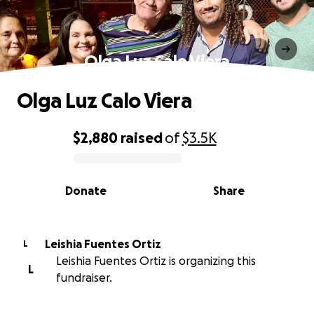
Olga Luz Calo Viera
Olga Luz Calo Viera
$2,880
raised
of
$3.5K
0% complete
Donate
Share
Leishia Fuentes Ortiz
L
Leishia Fuentes Ortiz is organizing this
L
fundraiser.