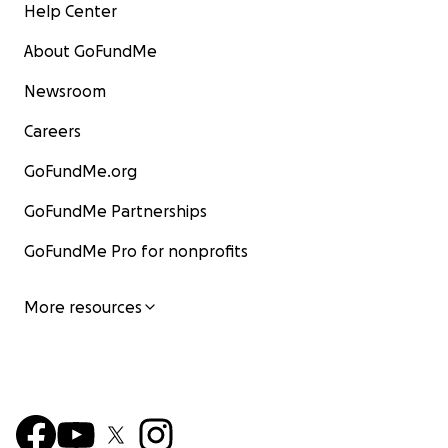
Help Center
About GoFundMe
Newsroom
Careers
GoFundMe.org
GoFundMe Partnerships
GoFundMe Pro for nonprofits
More resources