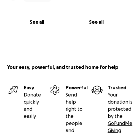
See all
See all
Your easy, powerful, and trusted home for help
Easy
Powerful
Trusted
Donate
Send
Your
quickly
help
donation is
and
right to
protected
easily
the
by the
people
GoFundMe
and
Giving