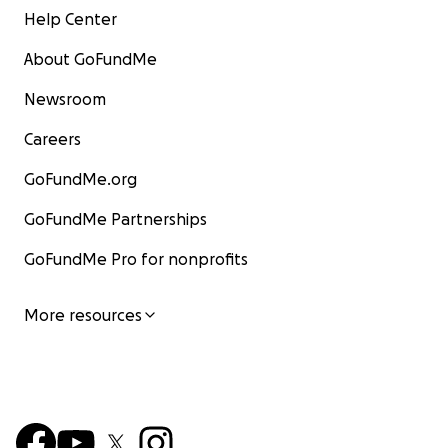
Help Center
About GoFundMe
Newsroom
Careers
GoFundMe.org
GoFundMe Partnerships
GoFundMe Pro for nonprofits
More resources