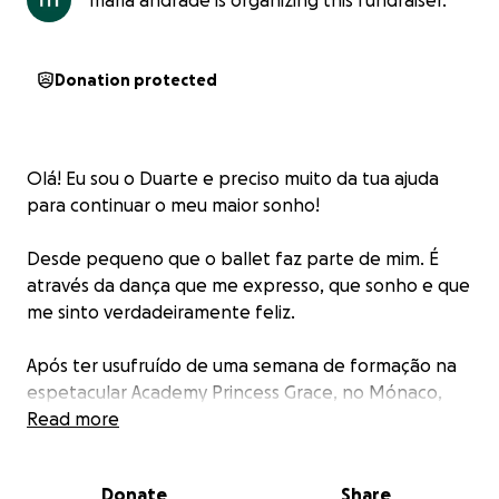
maria andrade is organizing this fundraiser.
Donation protected
Olá! Eu sou o Duarte e preciso muito da tua ajuda
para continuar o meu maior sonho!
Desde pequeno que o ballet faz parte de mim. É
através da dança que me expresso, que sonho e que
me sinto verdadeiramente feliz.
Após ter usufruído de uma semana de formação na
espetacular Academy Princess Grace, no Mónaco,
recebi uma notícia incrível: o diretor, Luca Massala,
Read more
convidou-me para ingressar nesta academia no
próximo ano letivo, a iniciar já em Setembro.
Donate
Share