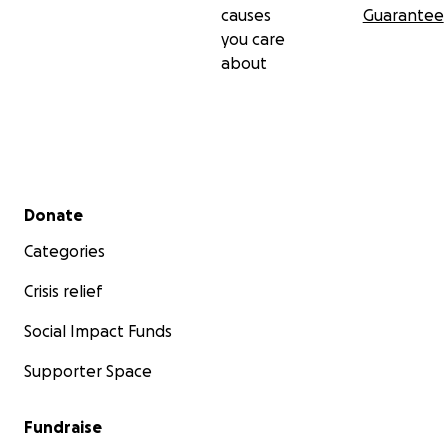
causes
Guarantee
you care
about
Secondary menu
Donate
Categories
Crisis relief
Social Impact Funds
Supporter Space
Fundraise