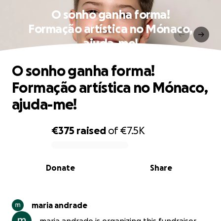
O sonho ganha forma!
Formação artística no Mónaco,
ajuda-me!
O sonho ganha forma!
Formação artística no Mónaco,
ajuda-me!
€375
raised
of
€7.5K
0% complete
Donate
Share
maria andrade