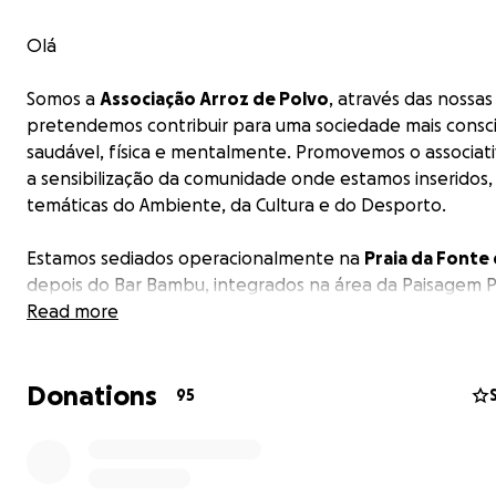
Olá
Somos a
Associação Arroz de Polvo
, através das nossas
pretendemos contribuir para uma sociedade mais consc
saudável, física e mentalmente. Promovemos o associat
a sensibilização da comunidade onde estamos inseridos,
temáticas do Ambiente, da Cultura e do Desporto.
Estamos sediados operacionalmente na
Praia da Fonte 
depois do Bar Bambu, integrados na área da Paisagem 
da Arriba Fóssil da Costa da Caparica.
Read more
Denominamos o nosso "quartel-general" de
Casa Arroz
Donations
Polvo
, um espaço que procura transparecer a alma do p
95
integralmente desenvolvido com recursos próprios e c
materiais reutilizados, foi idealizado para ser um local e
harmonia com o território e devidamente apto para o