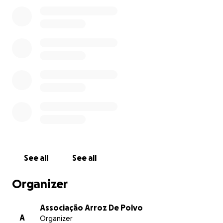
desenvolvimento de multi-atividades.
Neste momento, atravessamos um momento de dor e
consternação, decorrente de um ato criminal de que
alvo no passado dia 17 de Outubro de 2022. Durante a
fomos surpreendidos com um incêndio que destruiu a
sede, com quase tudo o que possuíamos para desenvo
nossa atividade.
Esta angariação pretende reerguer a nossa sede, o va
requerido visa a reconstrução da nova Casa Arroz de P
aquisição de materiais e equipamentos necessários p
prosseguir com o projeto e seus propósitos.
See all
See all
Procuraremos com alguma regularidade ir atualizando po
os desenvolvimentos desta angariação, sempre que pos
Organizer
com fotos e vídeos. Ambicionamos alcançar o objetivo a
propomos até 31 de Dezembro de 2022.
Associação Arroz De Polvo
A
Organizer