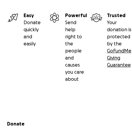
#Wewillriseagain
Thanks
Easy
Powerful
Trusted
_______________________________________________
Donate
Send
Your
___________________
quickly
help
donation is
and
right to
protected
23Out2022
easily
the
by the
people
GoFundMe
Em menos de uma semana já limpámos todos os destro
and
Giving
decorrentes do grave incêndio de que fomos alvo, a par
causes
Guarantee
hoje estamos novamente prontos para vos receber em
you care
segurança.
about
Secondary menu
Donate