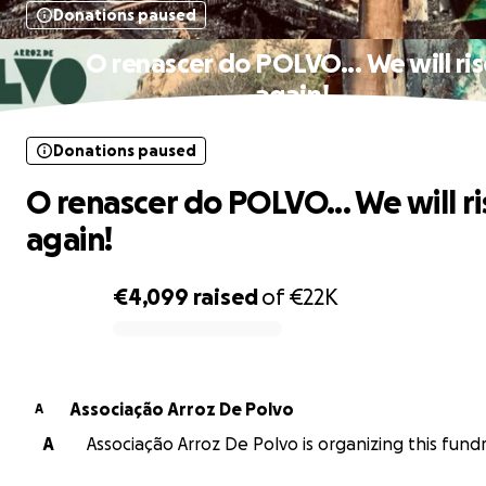
Donations paused
O renascer do POLVO... We will ri
again!
Donations paused
O renascer do POLVO... We will ri
again!
€4,099
raised
of
€22K
0% complete
Associação Arroz De Polvo
A
A
Associação Arroz De Polvo is organizing this fundr