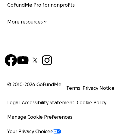
Obrigado a todos que estão lado a lado connosco nest
GoFundMe Pro for nonprofits
momento!
More resources
#TogetherWeShallRise
© 2010-
2026
GoFundMe
Terms
Privacy Notice
Legal
Accessibility Statement
Cookie Policy
Manage Cookie Preferences
Your Privacy Choices