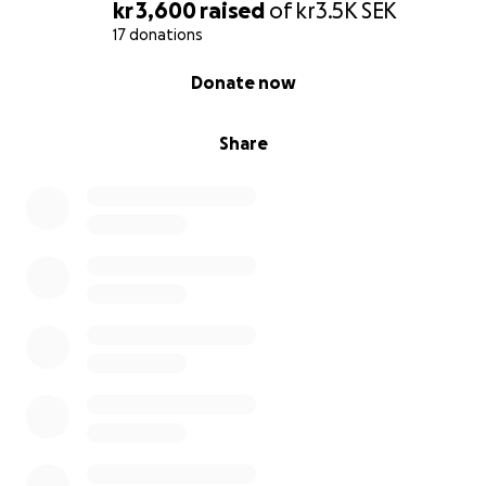
kr 3,600
raised
of
kr3.5K
SEK
17 donations
0% complete
Donate now
Share