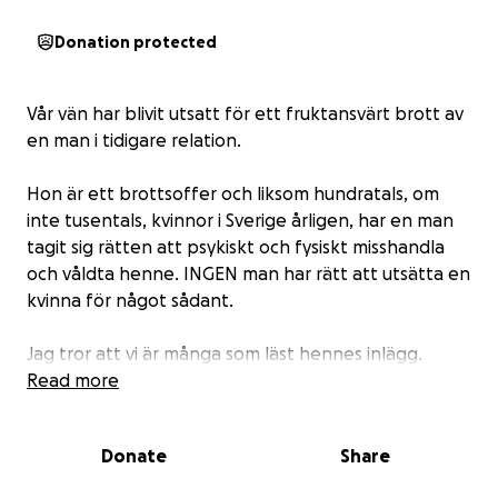
Donation protected
Vår vän har blivit utsatt för ett fruktansvärt brott av
en man i tidigare relation.
Hon är ett brottsoffer och liksom hundratals, om
inte tusentals, kvinnor i Sverige årligen, har en man
tagit sig rätten att psykiskt och fysiskt misshandla
och våldta henne. INGEN man har rätt att utsätta en
kvinna för något sådant.
Jag tror att vi är många som läst hennes inlägg.
Modet att prata öppet om det hon fått utstå är
Read more
beundransvärt. Skulden och skammen är endast
förövarens att bära och hon är inte ensam.
Donate
Share
Ingen kvinna ska behöva sova i sängen där brotten