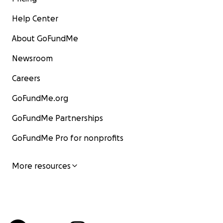
Help Center
About GoFundMe
Newsroom
Careers
GoFundMe.org
GoFundMe Partnerships
GoFundMe Pro for nonprofits
More resources