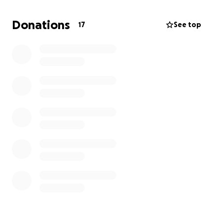
skedde. Vill du hjälpa till finansiellt för att min vän
ska kunna köpa en ny säng?
Donations
17
See top
Smått som stort. Tillsammans kan vi hjälpa en kvinna i
vår närhet att börja läka. ❤️