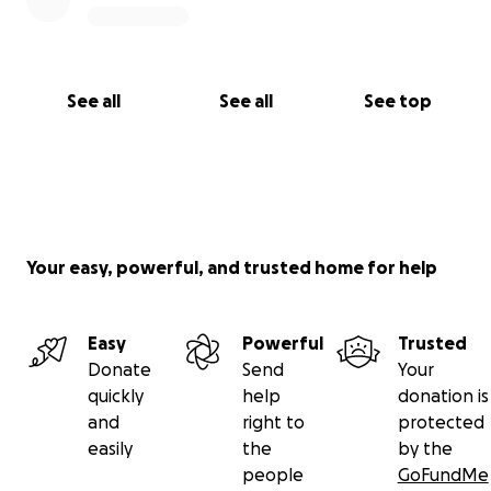
See all
See all
See top
Your easy, powerful, and trusted home for help
Easy
Powerful
Trusted
Donate
Send
Your
quickly
help
donation is
and
right to
protected
easily
the
by the
people
GoFundMe