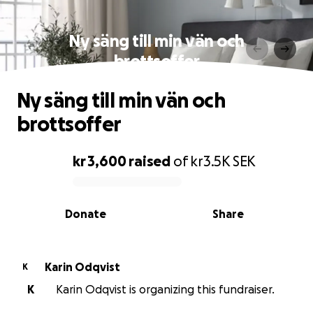
Ny säng till min vän och
brottsoffer
Ny säng till min vän och
brottsoffer
kr 3,600
raised
of
kr3.5K
SEK
0% complete
Donate
Share
Karin Odqvist
K
K
Karin Odqvist is organizing this fundraiser.