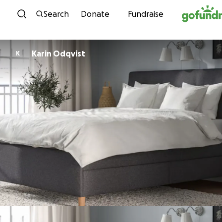
Skip to content
Search
Donate
Fundraise
Karin Odqvist
K