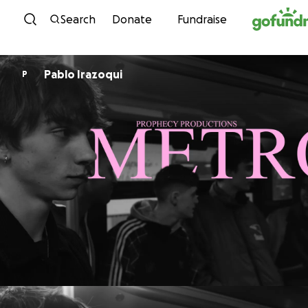
Skip to content
Search
Donate
Fundraise
Pablo Irazoqui
P