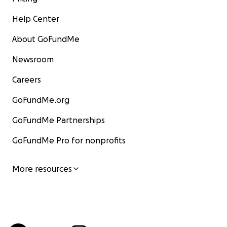
Help Center
About GoFundMe
Newsroom
Careers
GoFundMe.org
GoFundMe Partnerships
GoFundMe Pro for nonprofits
More resources