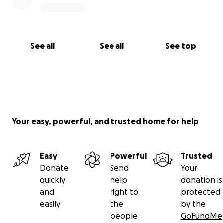
See all
See all
See top
Your easy, powerful, and trusted home for help
Easy
Powerful
Trusted
Donate
Send
Your
quickly
help
donation is
and
right to
protected
easily
the
by the
people
GoFundMe