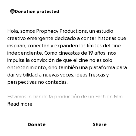
Donation protected
Hola, somos Prophecy Productions, un estudio
creativo emergente dedicado a contar historias que
inspiran, conectan y expanden los límites del cine
independiente. Como cineastas de 19 años, nos
impulsa la convicción de que el cine no es solo
entretenimiento, sino también una plataforma para
dar visibilidad a nuevas voces, ideas frescas y
perspectivas no contadas.
Estamos iniciando la producción de un Fashion Film
que celebra la creatividad en su totalidad. Este
Read more
proyecto pondrá en el centro a diseñadores locales
que muchas veces no cuentan con los medios para
Donate
Share
mostrar su trabajo a gran escala, a jóvenes
productores musicales, así como a estudiantes de