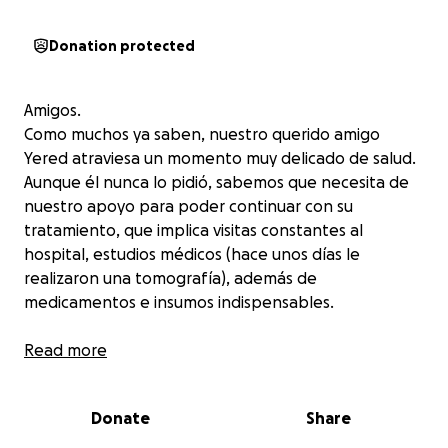
Donation protected
Amigos.
Como muchos ya saben, nuestro querido amigo
Yered atraviesa un momento muy delicado de salud.
Aunque él nunca lo pidió, sabemos que necesita de
nuestro apoyo para poder continuar con su
tratamiento, que implica visitas constantes al
hospital, estudios médicos (hace unos días le
realizaron una tomografía), además de
medicamentos e insumos indispensables.
Quien guste y pueda, los invitamos a unirse a esta
Read more
causa con el apoyo que esté en sus posibilidades.
Además, no olvidemos tenerlo presente en nuestras
Donate
Share
oraciones y buenos deseos.