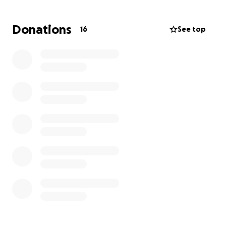
Confiamos en que pronto recupere su fuerza, su
ánimo y sus ganas de vivir, para que podamos llevarlo
Donations
16
See top
de pata de perro como en los viejos tiempos. ✨
De antemano, muchas gracias por su ayuda y
solidaridad.