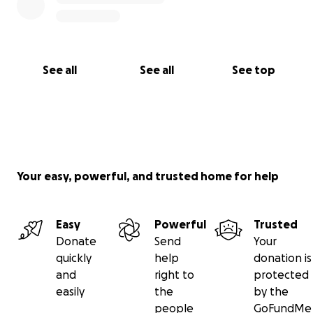
See all
See all
See top
Your easy, powerful, and trusted home for help
Easy
Powerful
Trusted
Donate
Send
Your
quickly
help
donation is
and
right to
protected
easily
the
by the
people
GoFundMe