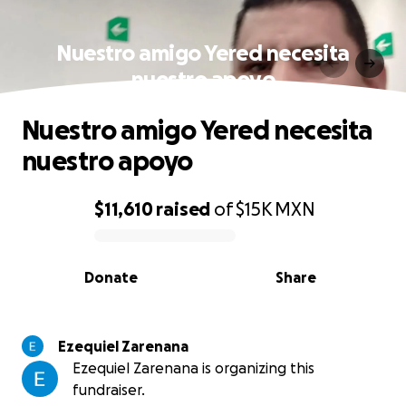
Nuestro amigo Yered necesita
nuestro apoyo
Nuestro amigo Yered necesita
nuestro apoyo
$11,610
raised
of
$15K
MXN
0% complete
Donate
Share
Ezequiel Zarenana
Ezequiel Zarenana is organizing this
fundraiser.