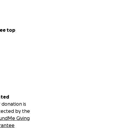
ee top
sted
 donation is
tected by the
undMe Giving
rantee