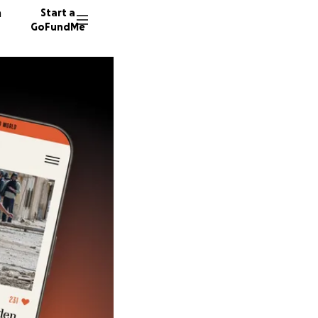
n
Start a
GoFundMe