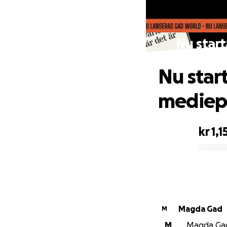
Nu start
Nu star
mediepl
kr 1,1
0% complete
Magda Gad
M
M
Magda Gad 