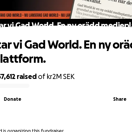
ar vi Gad World. En ny orädd mediep
tar vi Gad World. En ny or
attform.
57,612
raised
of
kr2M
SEK
Donate
Share
is organizing this fundraiser.