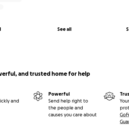
l
See all
S
werful, and trusted home for help
Powerful
Tru
ickly and
Send help right to
Your
the people and
pro
causes you care about
GoF
Gua