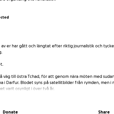
ected
av er har gått och längtat efter riktig journalistik och tycke
g.
t.
på väg till östra Tchad, för att genom nära möten med sudan
 i Darfur. Blodet syns på satellitbilder från rymden, men i
t varit osynligt i över två år.
den typ av resa som definierar vad Gad World ska göra:
Donate
Share
tser dit andra inte åker, och lyfter perspektiv som andra inte v