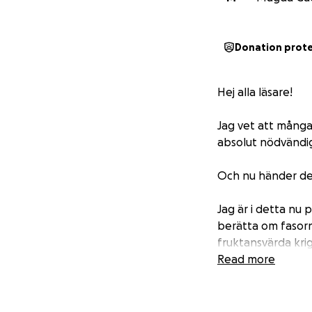
Donation prot
Hej alla läsare!
Jag vet att många 
absolut nödvändi
Och nu händer de
Jag är i detta nu 
berätta om fasorna
fruktansvärda krige
Read more
Det här är precis 
Vi tar oss till pla