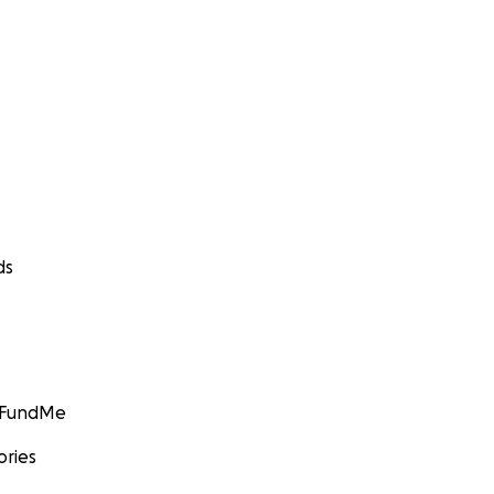
ds
GoFundMe
ories