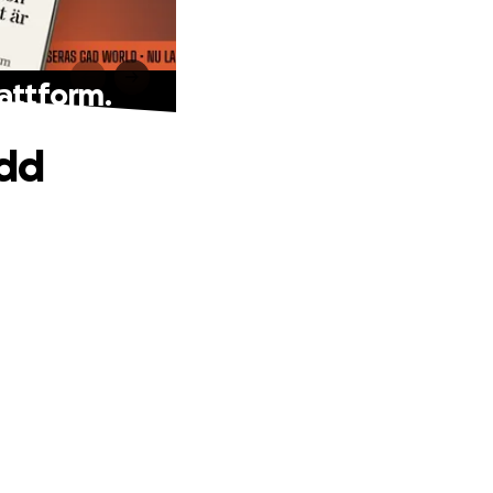
lattform.
ädd