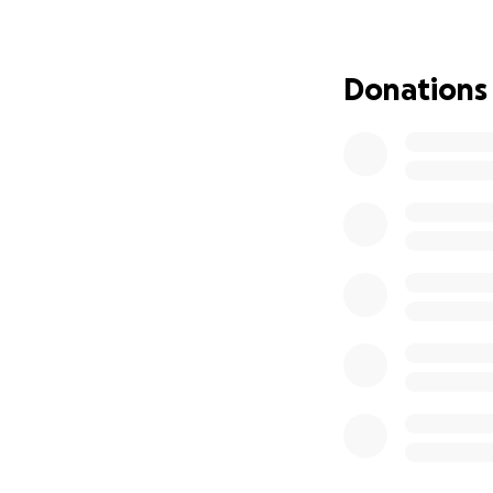
Vi pratar inte om 
Vi mänskliggör dem
Donations
I en tid som blir 
journalistiken mer
På Gad World gör v
Vi springer åt and
Vi blottlägger spe
mänskliga rättighe
Parallellt med res
Israel öppnar upp 
Hos oss finns ing
Vi ska se och hör
berättelser – all
Det bästa sättet a