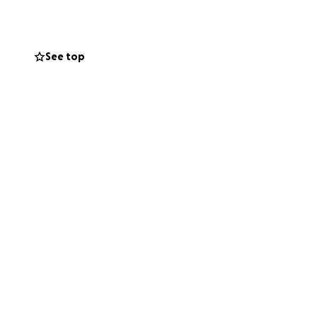
r.
t filter.
See top
ing behövs den här
ndarder.
 till.
löjar brott mot
 i Gaza, och när
änskliga
äsare. Därför