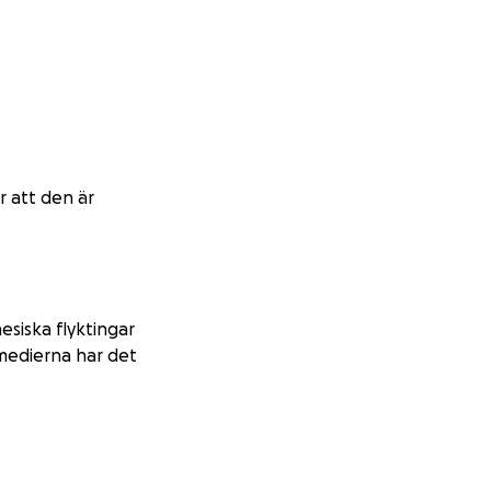
r att den är
esiska flyktingar
 medierna har det
isar.