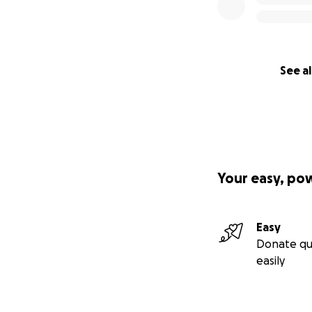
See al
Your easy, po
Easy
Donate qu
easily