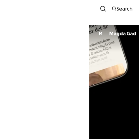
Search
Magda Gad
M