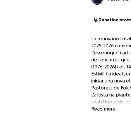
Donation prot
La renovació tota
2025-2026 comença
L’escenògraf i art
de l’encàrrec que l
(1976-2026) i els 
Estivill ha ideat,
iniciar una nova 
Pastorets de Folch
L’artista ha plant
teatrí (obra de J
l’escenari del tea
Read more
moviments escènics
El finançament i l