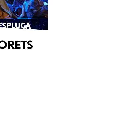
'ESPLUGA
TORETS