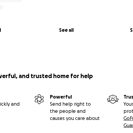
l
See all
S
werful, and trusted home for help
Powerful
Tru
ickly and
Send help right to
Your
the people and
pro
causes you care about
GoF
Gua