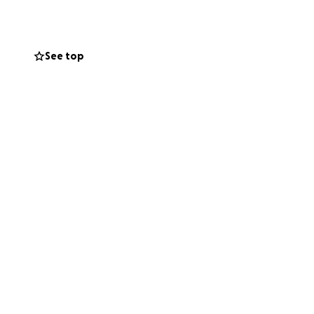
inançament
See top
spectadors el Nadal
l 2025, quan