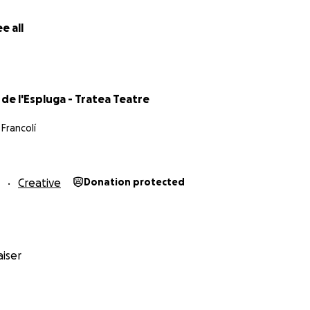
e all
de l'Espluga - Tratea Teatre
 Francolí
Creative
Donation protected
iser