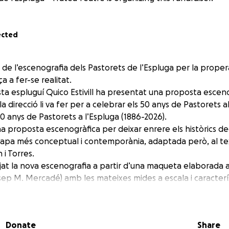
ected
l de l’escenografia dels Pastorets de l’Espluga per la prop
 a fer-se realitat.
ista espluguí Quico Estivill ha presentat una proposta escen
a direcció li va fer per a celebrar els 50 anys de Pastorets a
140 anys de Pastorets a l’Espluga (1886-2026).
 una proposta escenogràfica per deixar enrere els històrics d
etapa més conceptual i contemporània, adaptada però, al tex
 i Torres.
ejat la nova escenografia a partir d’una maqueta elaborada a
osep M. Mercadé) amb les mateixes mides a escala i caracter
tre del Casal. D’aquesta manera també es podran dissenyar to
 dels personatges i figurants, efectes especials, d’il·luminac
Donate
Share
a implicació