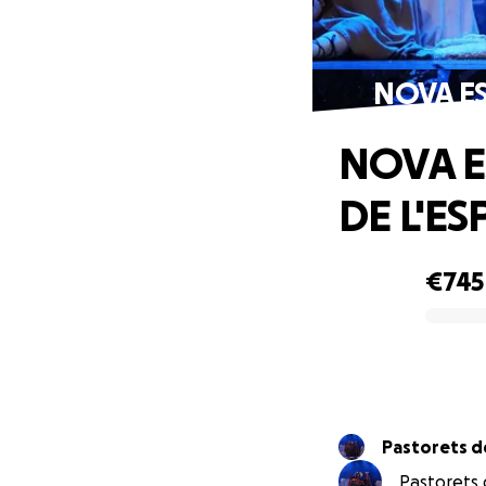
NOVA ES
NOVA E
DE L'E
€745
0% complete
Pastorets de
Pastorets d