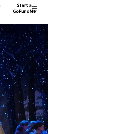
n
Start a
GoFundMe
M
12 dono