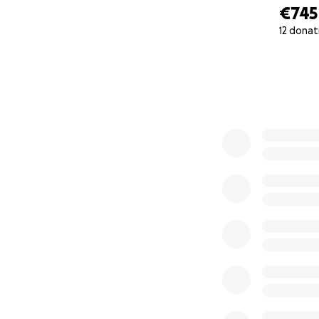
€745
12 donat
0% complete