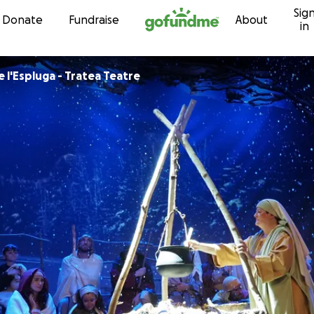
Sig
Skip to content
Donate
Fundraise
About
in
 l'Espluga - Tratea Teatre