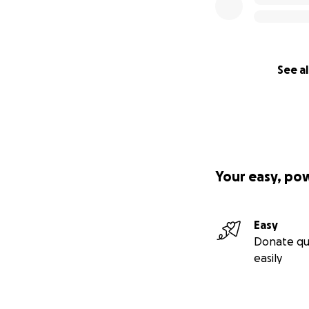
See al
Your easy, po
Easy
Donate qu
easily