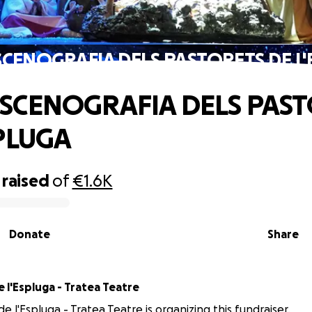
CENOGRAFIA DELS PASTORETS DE L
SCENOGRAFIA DELS PAS
SPLUGA
raised
of
€1.6K
Donate
Share
 l'Espluga - Tratea Teatre
e l'Espluga - Tratea Teatre is organizing this fundraiser.