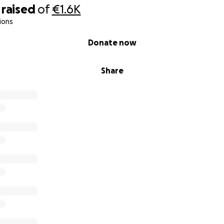
raised
of
€1.6K
ions
Donate now
Share