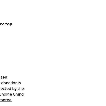
ee top
sted
 donation is
tected by the
undMe Giving
rantee