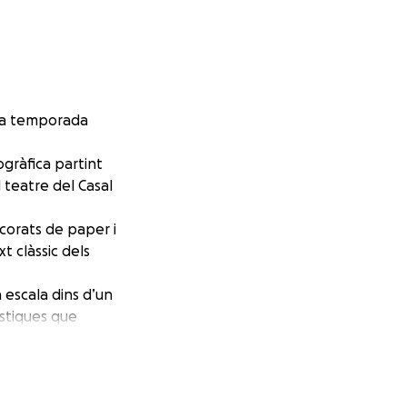
era temporada
ogràfica partint
l teatre del Casal
ecorats de paper i
t clàssic dels
 escala dins d’un
ístiques que
ts els canvis i
ió i tècnica.