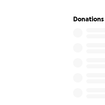
Per tirar endavant
necessari i per ai
Donations
L’espectacle dels 
2023, es represen
s’espera estrenar