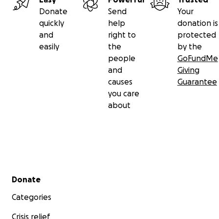
Donate
Send
Your
quickly
help
donation is
and
right to
protected
easily
the
by the
people
GoFundMe
and
Giving
causes
Guarantee
you care
about
Secondary menu
Donate
Categories
Crisis relief