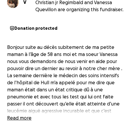
V
Christian jr Regimbald and Vanessa
Quevillon are organizing this fundraiser.
Donation protected
Bonjour suite au décès subitement de ma petite
maman à l’âge de 58 ans moi et ma soeur Vanessa
nous vous demandons de nous venir en aide pour
pouvoir dire un dernier au revoir à notre cher mère .
La semaine dernière le médecin des soins intensifs
de l’hôpital de Hull m’a appelé pour me dire que
maman était dans un état critique dû à une
pneumonie et avec tous les test qui lui ont faite
passer il ont découvert qu’elle était atteinte d’une
leucémie aiguë agressive incurable et que c’est
chance de survie était nulle . Maman c’est éteinte le
Read more
12 février à 18h41 dans mes bras . Maman était dans