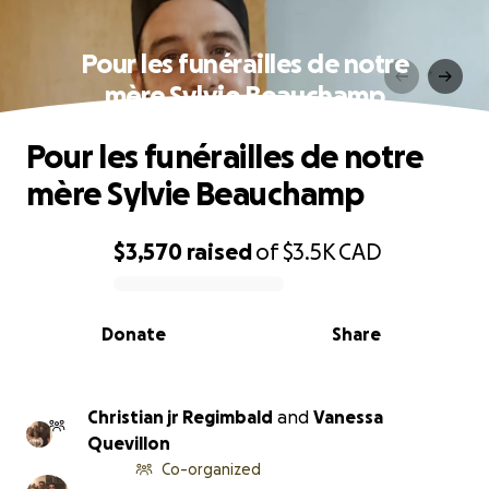
Pour les funérailles de notre
mère Sylvie Beauchamp
Pour les funérailles de notre
mère Sylvie Beauchamp
$3,570
raised
of
$3.5K
CAD
0% complete
Donate
Share
Christian jr Regimbald
and
Vanessa
Quevillon
Co-organized