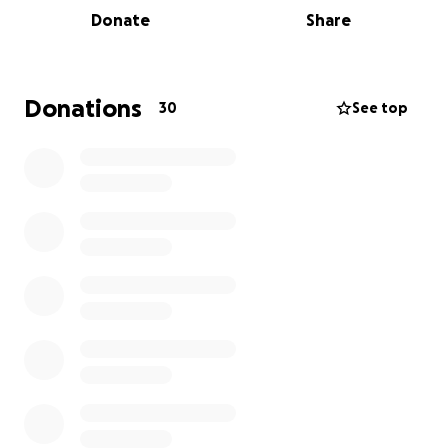
une situation financière difficile et elle n’avais pas
Donate
Share
d’assurance aucun prearrangement donc moi et ma
soeur nous devons nous occuper de tous sa et c’est
pour cela que nous vous demandons de nous aider à
payer les frais funéraire de notre cher mère peut
Donations
30
See top
importe ce que vous pouvez donner seras faire la
différence nous aimerions lui rendre un dernier
hommage dans la dignité merci de votre
compréhension