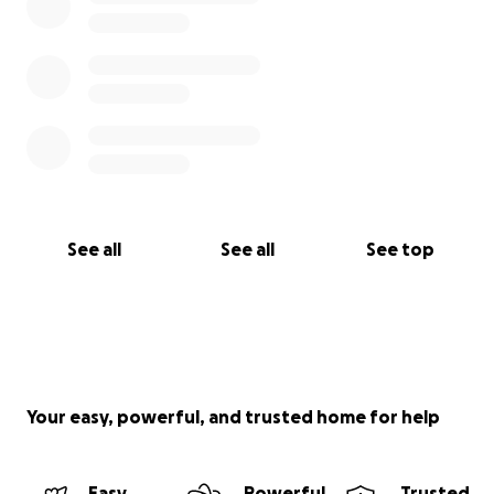
See all
See all
See top
Your easy, powerful, and trusted home for help
Easy
Powerful
Trusted