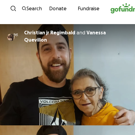
Skip to content
Search
Donate
Fundraise
Christian jr Regimbald
and
Vanessa
Quevillon