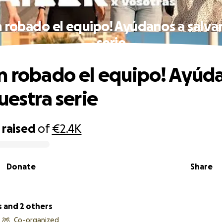
 robado el equipo! Ayúdanos a salva
serie
n robado el equipo! Ayúd
uestra serie
raised
of
€2.4K
Donate
Share
s and 2 others
Co-organized