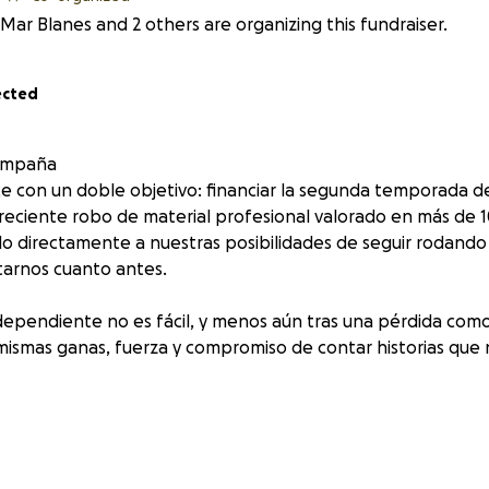
Mar Blanes and 2 others are organizing this fundraiser.
ected
campaña
 con un doble objetivo: financiar la segunda temporada de 
reciente robo de material profesional valorado en más de 1
o directamente a nuestras posibilidades de seguir rodando
tarnos cuanto antes.
ndependiente no es fácil, y menos aún tras una pérdida como
mismas ganas, fuerza y compromiso de contar historias que
amos tu ayuda?
clave para producir una serie que refleje la esencia de la ami
riremos: