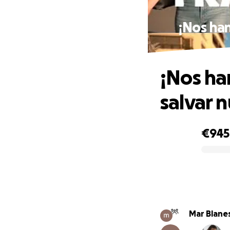
¡Nos han
¡Nos ha
salvar n
€945
0% complete
Mar Blane