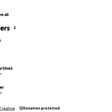
as, sorteos, regalos ni promociones a cambio de donaciones 
e all
ers
3
s
rtínez
r
er
r
Creative
Donation protected