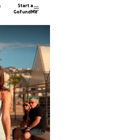
n
Start a
GoFundMe