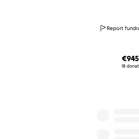
Report fundra
€945
18 donat
0% complete