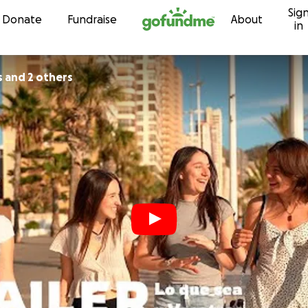
Sig
Skip to content
Donate
Fundraise
About
in
s and 2 others