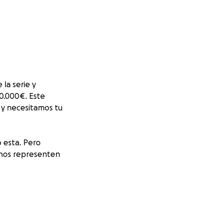
la serie y
0.000€. Este
 y necesitamos tu
 esta. Pero
 nos representen
stad y la vida real.