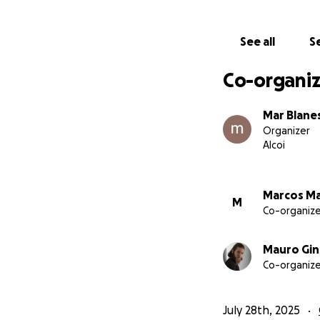
No se ofrecen rif
See all
Se
GoFundMe
Co-organiz
Mar Blane
Organizer
Alcoi
Marcos Ma
M
Co-organize
Mauro Gin
Co-organize
July 28th, 2025