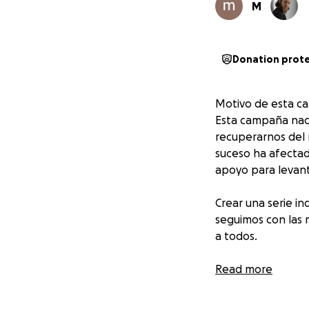
M
Donation prot
Motivo de esta 
Esta campaña nace
recuperarnos del 
suceso ha afectad
apoyo para levan
Crear una serie i
seguimos con las 
a todos.
¿Por qué necesit
Read more
La financiación es 
Con tu apoyo cub