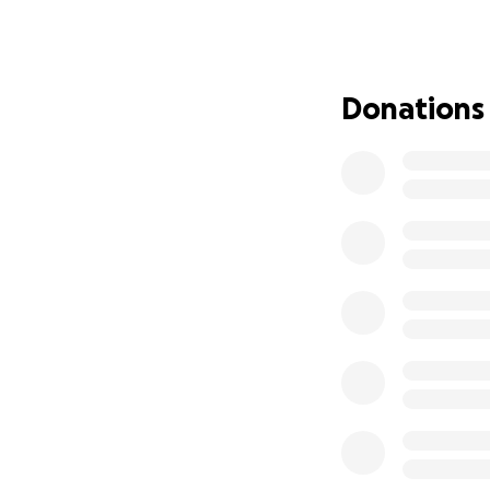
Alquiler y reempl
Costes de rodaje 
Donations
Transporte, vestua
Edición, montaje y
¿Cómo puedes con
Cualquier aporte,
compartiendo est
estaremos de volv
❤️ Este proyecto 
Porque las histor
amistad, los viaje
¡Gracias por forma