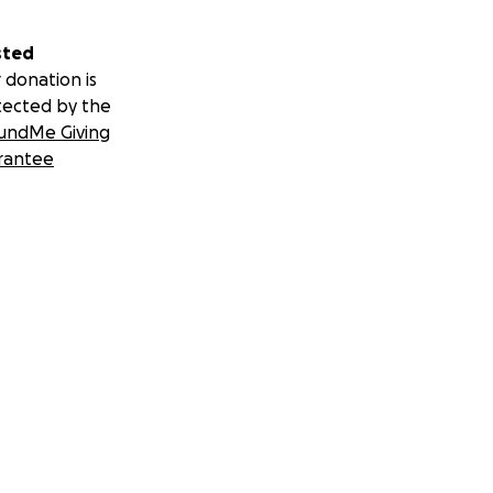
sted
 donation is
tected by the
undMe Giving
rantee