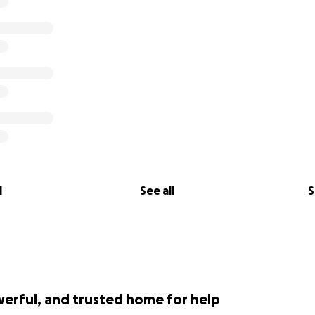
l
See all
S
werful, and trusted home for help