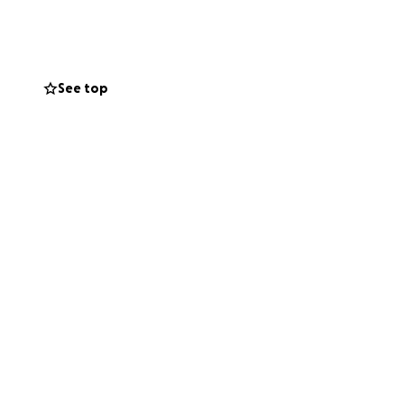
See top
yudarnos
funda, más cerca
 las comedias de