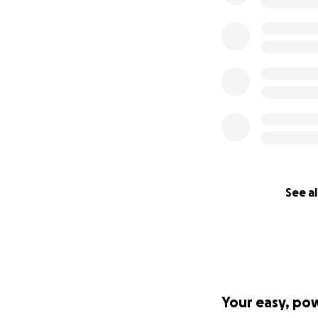
See al
Your easy, po