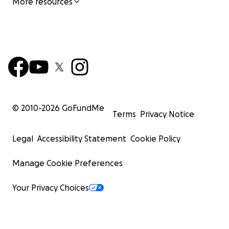
More resources
Together, we can build something much greater.
THANK YOU! ❤
© 2010-
2026
GoFundMe
Terms
Privacy Notice
Legal
Accessibility Statement
Cookie Policy
Manage Cookie Preferences
Your Privacy Choices