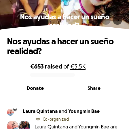
Nos ayudas a hacer un sueño
realidad?
Nos ayudas a hacer un sueño
realidad?
€653
raised
of
€3.5K
0% complete
Donate
Share
Laura Quintana
and
Youngmin Bae
Co-organized
Laura Quintana and Youngmin Bae are