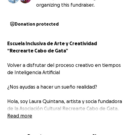
organizing this fundraiser.
Donation protected
Escuela Inclusiva de Arte y Creatividad
“Recrearte Cabo de Gata”
Volver a disfrutar del proceso creativo en tiempos
de Inteligencia Artificial
¿Nos ayudas a hacer un sueño realidad?
Hola, soy Laura Quintana, artista y socia fundadora
de la Asociación Cultural Recrearte Cabo de Gata.
Quiero invitarte a formar parte de un sueño que
Read more
llevo años pensando: crear una escuela inclusiva de
arte y creatividad al aire libre, en plena naturaleza,