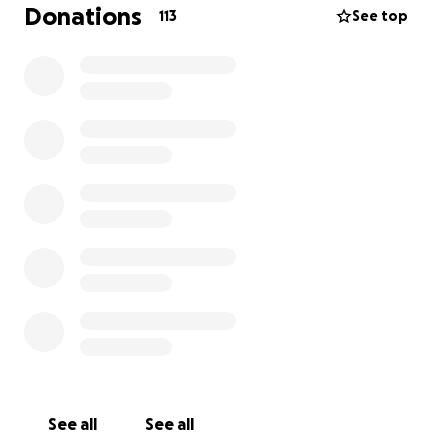
Vater ungeplant in Teilzeit gehen. Mit diesem
Donations
113
See top
Spendenaufruf wünschen wir zumindest einen Teil
der finanziellen Lücke durch den Verdienstausfall zu
schließen.
Deshalb bitten wir euch um eure Unterstützung. Mit
eurer Spende trägt ihr dazu bei, dass die finanzielle
Belastung in den kommenden Monaten weniger
schwer wiegt. Jeder Beitrag, egal wie klein, hilft uns,
diese schwere Zeit zu überstehen und den Fokus auf
die Umsorgung von Nora und ihren Brüdern zu
legen.
Vielen Dank für eure Liebe, euer Mitgefühl und eure
Unterstützung.
Herzliche Grüße
Noras Familie
See all
See all