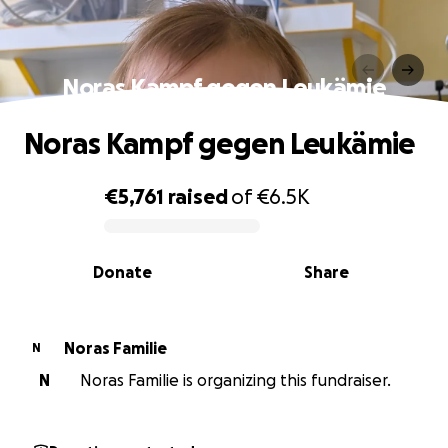
Noras Kampf gegen Leukämie
Noras Kampf gegen Leukämie
€5,761
raised
of
€6.5K
0% complete
Donate
Share
Noras Familie
N
N
Noras Familie is organizing this fundraiser.