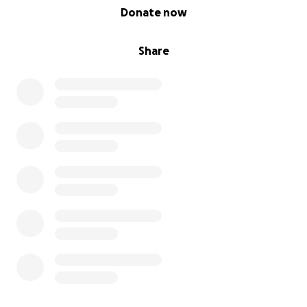
0% complete
Donate now
Share