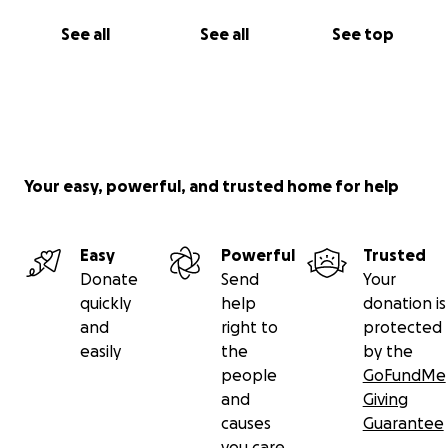
See all
See all
See top
Your easy, powerful, and trusted home for help
Easy
Powerful
Trusted
Donate
Send
Your
quickly
help
donation is
and
right to
protected
easily
the
by the
people
GoFundMe
and
Giving
causes
Guarantee
you care