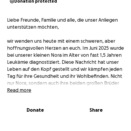
Donation protected
Liebe Freunde, Familie und alle, die unser Anliegen
unterstützen möchten,
wir wenden uns heute mit einem schweren, aber
hoffnungsvollen Herzen an euch. Im Juni 2025 wurde
bei unserer kleinen Nora im Alter von fast 1,5 Jahren
Leukämie diagnostiziert. Diese Nachricht hat unser
Leben auf den Kopf gestellt und wir kämpfen jeden
Tag für ihre Gesundheit und ihr Wohlbefinden. Nicht
nur Nora, sondern auch ihre beiden großen Brüder
im Alter von 5 und 6 Jahren brauchen unsere Liebe
Read more
und Unterstützung mehr denn je. Aktuell stehen wir
neben den medizinischen und emotionalen, auch
Donate
Share
vor finanziellen Herausforderungen.
Noras Mutter wird ihre Elternzeit verlängern und ihr