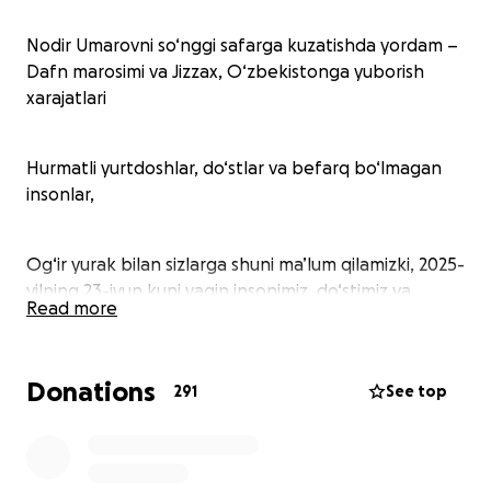
Nodir Umarovni so‘nggi safarga kuzatishda yordam –
Dafn marosimi va Jizzax, O‘zbekistonga yuborish
xarajatlari
Hurmatli yurtdoshlar, do‘stlar va befarq bo‘lmagan
insonlar,
Og‘ir yurak bilan sizlarga shuni ma’lum qilamizki, 2025-
yilning 23-iyun kuni yaqin insonimiz, do‘stimiz va
Read more
yurtdoshimiz Nodir Umarov yo‘l-transport hodisasi
oqibatida kutilmaganda vafot etdi. Bu kutilmagan
yo‘qotish hammamiz uchun juda og‘ir va dardli bo‘ldi.
Donations
291
See top
https://westchester.news12.com/state-police-i-84-
westbound-closed-due-to-serious-crash-in-kent