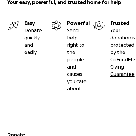
Your easy, powerful, and trusted home for help
похороны и другие сопутствующие затраты.
Поскольку отправка тела из-за границы требует
значительных средств, мы надеемся, что сможем
Easy
Powerful
Trusted
совместными усилиями оказать поддержку и с
Donate
Send
Your
почестями проводить его в последний путь.
quickly
help
donation is
and
right to
protected
Просим вас — помочь посильной суммой и
easily
the
by the
поделиться этим обращением с другими. Каждая
people
GoFundMe
помощь имеет для нас огромное значение.
and
Giving
causes
Guarantee
you care
Заранее выражаем благодарность. Да простит Аллах
about
Нодиру все грехи и дарует ему место в Раю. Желаем
всем терпения и стойкости.
С уважением,
Ильяс Назаралиев
Secondary menu
Donate