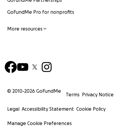
GoFundMe Partnerships
бир жардам биз үчүн чоң мааниге ээ.
GoFundMe Pro for nonprofits
Алдын ала ыраазычылык билдиребиз. Аллах Таала
Нодирдин күнөөлөрүн кечирип, Жараткан бейиштен
орун берсин. Баарыңыздарга сабыр тилейбиз.
More resources
Урматтоо менен,
Илияс Назаралиев
(773) [phone redacted]
© 2010-
2026
GoFundMe
Terms
Privacy Notice
Legal
Accessibility Statement
Cookie Policy
Manage Cookie Preferences