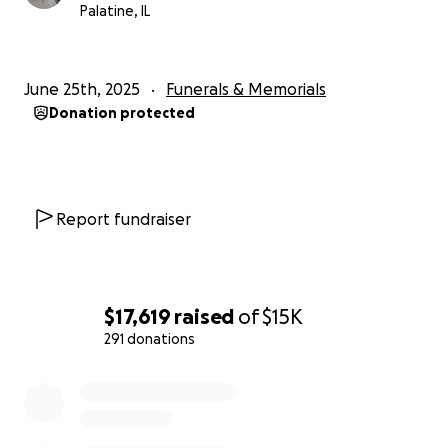
qadrli.
Palatine, IL
Oldindan samimiy minnatdorchiligimizni bildiramiz.
June 25th, 2025
Funerals & Memorials
Olloh Taolo Nodirning barcha gunohlarini mag‘firat
Donation protected
etsin, uni jannatidan joylasin. Hammangizga sabr-
chiqish tilaymiz.
Hurmat bilan,
Report fundraiser
Ilyos Nazaraliyev
77З - 9б8 - 5О59
$17,619
raised
of
$15K
291 donations
0% complete
Уважаемые родственники, друзья и неравнодушные
граждане,