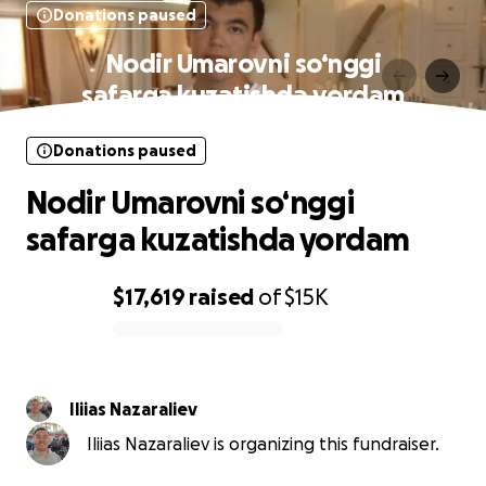
Donations paused
Nodir Umarovni so‘nggi
safarga kuzatishda yordam
Donations paused
Nodir Umarovni so‘nggi
safarga kuzatishda yordam
$17,619
raised
of
$15K
0% complete
Iliias Nazaraliev
Iliias Nazaraliev is organizing this fundraiser.