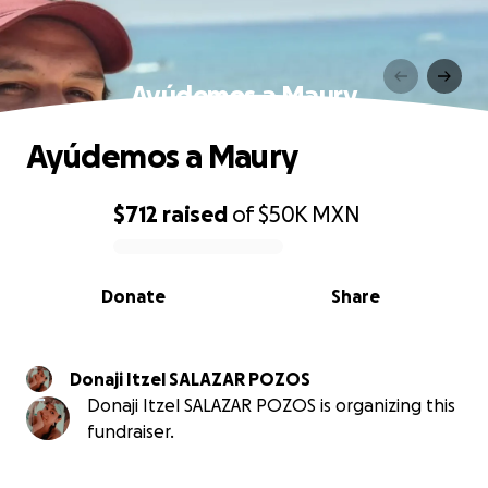
Ayúdemos a Maury
Ayúdemos a Maury
$712
raised
of
$50K
MXN
0% complete
Donate
Share
Donaji Itzel SALAZAR POZOS
Donaji Itzel SALAZAR POZOS is organizing this
fundraiser.