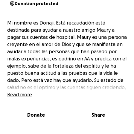
Donation protected
Mi nombre es Donaji. Está recaudación está
destinada para ayudar a nuestro amigo Maury a
pagar sus cuentas de hospital. Maury es una persona
creyente en el amor de Dios y que se manifiesta en
ayudar a todas las personas que han pasado por
malas experiencias, es padrino en AA y predica con el
ejemplo, sabe de la fortaleza del espíritu y le ha
puesto buena actitud a las pruebas que la vida le
dado. Pero está vez hay que ayudarlo. Su estado de
salud no es el optimo y las cuentas siguen creciendo,
se ha recuperado del cáncer y un transplante de
Read more
médula pero las pruebas siguen llegando y ha caído
en el hospital de nuevo. Quiero ayudarlo y para eso
Donate
Share
tengo que pedirle ayuda a alguien más.