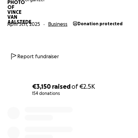
Dit is precies waarom ik meer heb met dieren dan
met mensen.. het is afschuwelijk volk !!
April 5th, 2025
Business
Donation protected
Ik had ze ook niet moeten vinden gisteravond. Of ze
betrappen.. dat was voor hun finaal mis gegaan
We geven niet op en gaan door met mooie tuinen
Report fundraiser
maken..
helaas moet ik de bomen eventjes laten voor wat ze
zijn..
€3,150
raised
of
€2.5K
#Inbraak #Duitsland #klimspullen
154 donations
0% complete