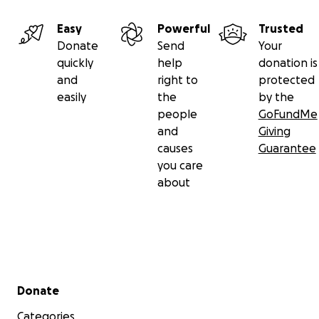
Easy
Powerful
Trusted
Donate
Send
Your
quickly
help
donation is
and
right to
protected
easily
the
by the
people
GoFundMe
and
Giving
causes
Guarantee
you care
about
Secondary menu
Donate
Categories