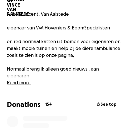
Ik ben Vincent. Van Aalstede
eigenaar van VvA Hoveniers & BoomSpecialisten
en red normaal katten uit bomen voor eigenaren en
maakt mooie tuinen en help bij de dierenambulance
zoals te zien is op onze pagina,
Normaal breng ik alleen goed nieuws.. aan
eigenaren
Read more
Vandaag helaas niet..
Donations
nadat we met vrienden wegwaren in Duitsland nog
154
See top
even op een parkeerplaats stopte voor de hobby,
Hebben onverlaten mijn werkbus open geknipt aan