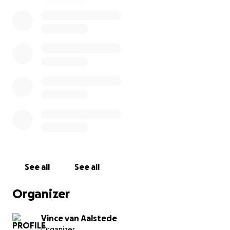
de zijkant. De deur ontgrendeld en alle klimspullen
en zelfs mijn werkjas met logo, meegenomen..
voor de leek totaal gevaarlijk en ze weten
waarschijnlijk niet eens wat alles is)
Ik denk dat ze dachten ze waarde te vinden.. opzich
heeft het ook een nieuw waarde van ruim €3000..
ik zal daardoor voorlopig geen dieren of poesen
kunnen redden van hoogtes.
Ik wil jullie daarom vragen voor een bijdrage voor de
nieuwe spullen. Zo klein als u kan missen ookal
Ookal kan ik dan alleen beginnen met een touwset
See all
See all
weer. Zodat ik weer de dieren kan redden
Organizer
ik die altijd iedereen help. Alle diertjes in nood.. kan
nu eventjes niks.. en dat doet heel zeer
Vince van Aalstede
Organizer