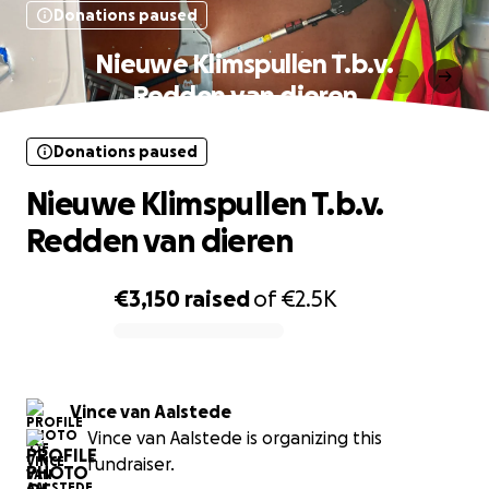
Donations paused
Nieuwe Klimspullen T.b.v.
Redden van dieren
Donations paused
Nieuwe Klimspullen T.b.v.
Redden van dieren
€3,150
raised
of
€2.5K
0% complete
Vince van Aalstede
Vince van Aalstede is organizing this
fundraiser.