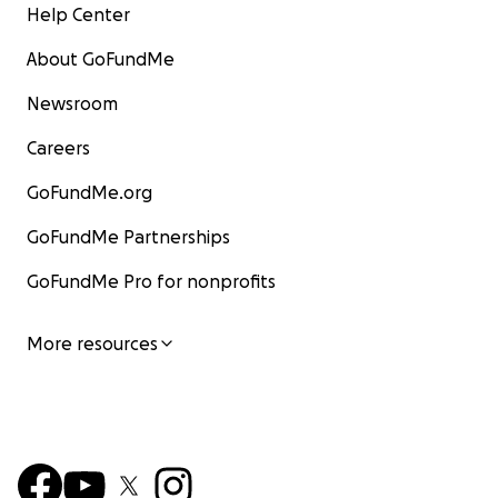
Help Center
About GoFundMe
Newsroom
Careers
GoFundMe.org
GoFundMe Partnerships
GoFundMe Pro for nonprofits
More resources