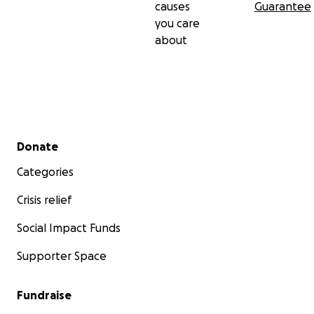
causes
Guarantee
you care
about
Secondary menu
Donate
Categories
Crisis relief
Social Impact Funds
Supporter Space
Fundraise