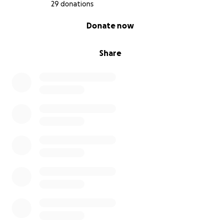
29 donations
0% complete
Donate now
Share