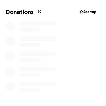
genießen.
Also, lasst uns zusammen anpacken, damit unsere
Donations
29
See top
Grillhütte nicht nur wieder steht, sondern auch
richtig Spaß macht!
Sei dabei, damit wir gemeinsam den Rost zum
Glühen bringen – für eine starke Gemeinschaft und
jede Menge leckerer Momente!
Vielen Dank für eure Unterstützung – ihr seid die
besten Fans,Gönner und Fußballliebhaber, die man
sich wünschen kann!
Euer SV Weißenau