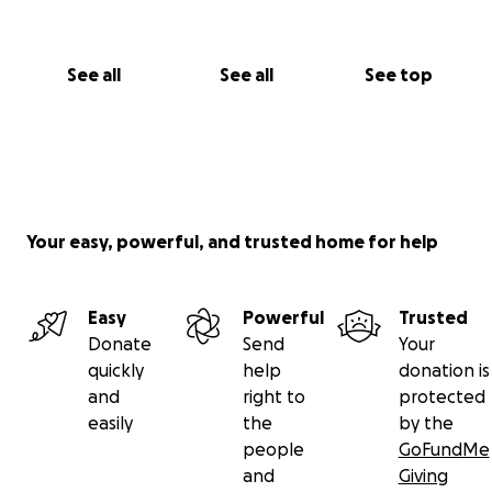
See all
See all
See top
Your easy, powerful, and trusted home for help
Easy
Powerful
Trusted
Donate
Send
Your
quickly
help
donation is
and
right to
protected
easily
the
by the
people
GoFundMe
and
Giving