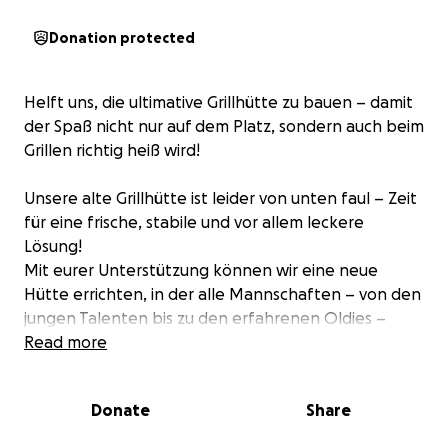
Donation protected
Helft uns, die ultimative Grillhütte zu bauen – damit
der Spaß nicht nur auf dem Platz, sondern auch beim
Grillen richtig heiß wird!
Unsere alte Grillhütte ist leider von unten faul – Zeit
für eine frische, stabile und vor allem leckere
Lösung!
Mit eurer Unterstützung können wir eine neue
Hütte errichten, in der alle Mannschaften – von den
jungen Talenten bis zu den erfahrenen Oldies –
gemeinsam grillen und unvergessliche Momente
Read more
erleben können.
Donate
Share
Jede Spende bringt uns einen Schritt näher an den
perfekten Ort, um eine originale Sportplatzwurst zu