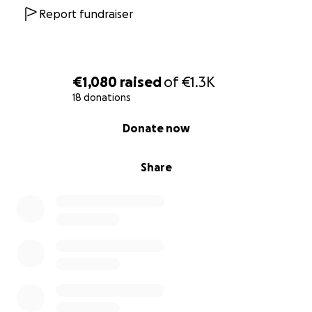
in Berlin kümmern, zu der wir alle Unterstützerinnen
Report fundraiser
und Unterstützer einladen werden.
Vielen Dank für die Aufmerksamkeit und für jede
Unterstützung.
€1,080
raised
of
€1.3K
18 donations
Cecilia und Pauline
0% complete
Donate now
Share