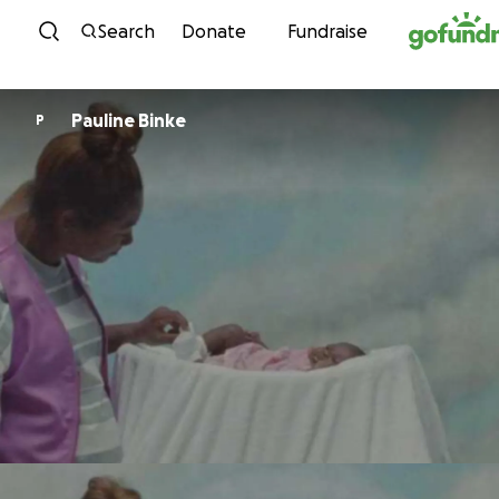
Skip to content
Search
Donate
Fundraise
Pauline Binke
P