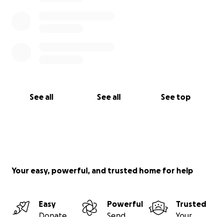
See all
See all
See top
Your easy, powerful, and trusted home for help
Easy
Powerful
Trusted
Donate
Send
Your