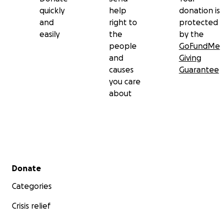
quickly
help
donation is
and
right to
protected
easily
the
by the
people
GoFundMe
and
Giving
causes
Guarantee
you care
about
Secondary menu
Donate
Categories
Crisis relief