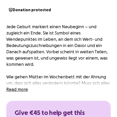
Donation protected
Jede Geburt markiert einen Neubeginn – und
zugleich ein Ende. Sie ist Symbol eines
Wendepunktes im Leben, an dem sich Wert- und
Bedeutungszuschreibungen in ein Davor und ein
Danach aufspalten. Vorbei scheint in weiten Teilen,
was gewesen ist, und ungewiss liegt vor einem, was
kommen wird.
Wie gehen Mütter im Wochenbett mit der Ahnung
um, dass sich alles verändern könnte? Muss sich alles
verändern? Weiter wie bisher, geht das? Was passiert
Read more
mit der Liebe, wenn sich jede Gefühlsregung um ein
Vielfaches potenziert, weil die verbindlichste Form
von Verantwortung ins Leben tritt? Und wie
Give €45 to help get this
begleiten Hebammen Frauen in dieses neue Leben?