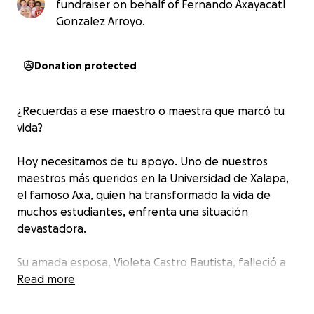
fundraiser on behalf of Fernando Axayacatl
Gonzalez Arroyo.
Donation protected
¿Recuerdas a ese maestro o maestra que marcó tu
vida?
Hoy necesitamos de tu apoyo. Uno de nuestros
maestros más queridos en la Universidad de Xalapa,
el famoso Axa, quien ha transformado la vida de
muchos estudiantes, enfrenta una situación
devastadora.
Su amada esposa, Violeta Castro Bautista, falleció a
sus 40 años, víctima de un tumor cerebral
Read more
inesperado. Su partida deja un vacío inmenso en su
familia, especialmente en sus dos hijos, de 12 y 17