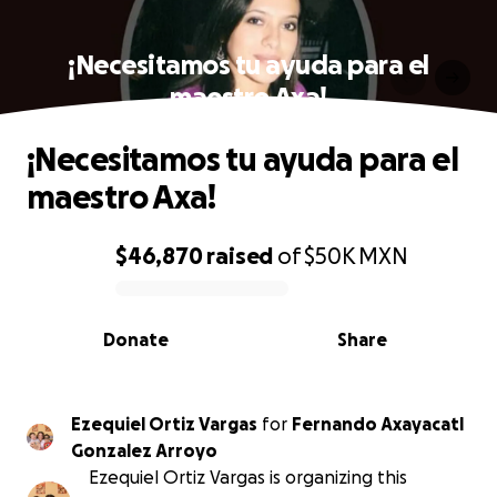
¡Necesitamos tu ayuda para el
maestro Axa!
¡Necesitamos tu ayuda para el
maestro Axa!
$46,870
raised
of
$50K
MXN
0% complete
Donate
Share
Ezequiel Ortiz Vargas
for
Fernando Axayacatl
Gonzalez Arroyo
Ezequiel Ortiz Vargas is organizing this