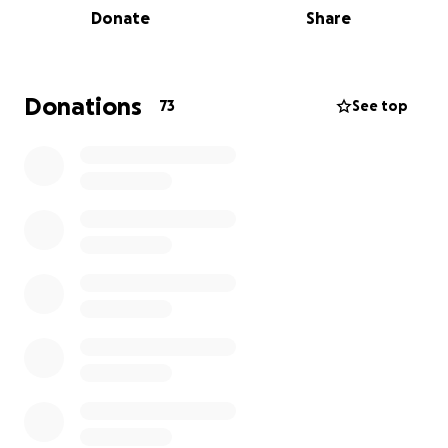
Donate
Share
años.
¿Cómo puedes ayudar?
Donations
73
See top
Tu donación será un respaldo crucial para esta
familia en estos momentos difíciles. Contribuirás a
aliviar la carga financiera que ahora enfrentan en la
ausencia de su madre y esposa.
Cada aporte cuenta y hace una diferencia.
Gracias por tu generosidad y por honrar la memoria
de Violeta apoyando a quienes más la necesitan
ahora. Los beneficios serán transferidos
directamente a su esposo, el maestro Fernando
Axayácatl González Arroyo. ¡Gracias por hacer la
diferencia!