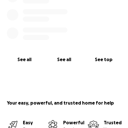
See all
See all
See top
Your easy, powerful, and trusted home for help
Easy
Powerful
Trusted