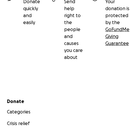
Donate
Send
Your
quickly
help
donation is
and
right to
protected
easily
the
by the
people
GoFundMe
and
Giving
causes
Guarantee
you care
about
Secondary menu
Donate
Categories
Crisis relief