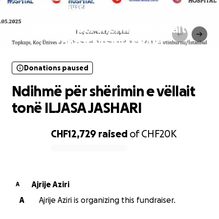
Donations paused
Ndihmë për shërimin e vëllait
tonë ILJASA JASHARI
Donations paused
Ndihmë për shërimin e vëllait
tonë ILJASA JASHARI
CHF12,729
raised
of
CHF20K
0% complete
Ajrije Aziri
A
A
Ajrije Aziri is organizing this fundraiser.