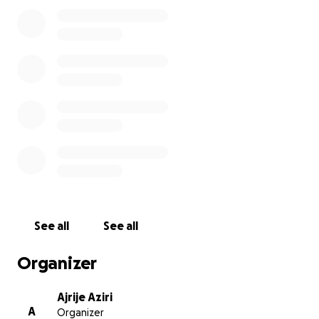
ndihmë e vogël nga ju, për ne është shpresë e
madhe.
Nëse dikush kërkon dokumente ose prova, jemi të
gatshëm t’i ndajmë privatisht. Faleminderit që e
lexuat dhe faleminderit për çdo ndihmë, ndarje apo
lutje.
Me shumë respekt,
Familja Jashari Fshati Mateç
See all
See all
Organizer
Ajrije Aziri
A
Organizer