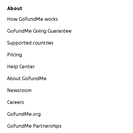
About
How GoFundMe works
GoFundMe Giving Guarantee
Supported countries
Pricing
Help Center
About GoFundMe
Newsroom
Careers
GoFundMe.org
GoFundMe Partnerships