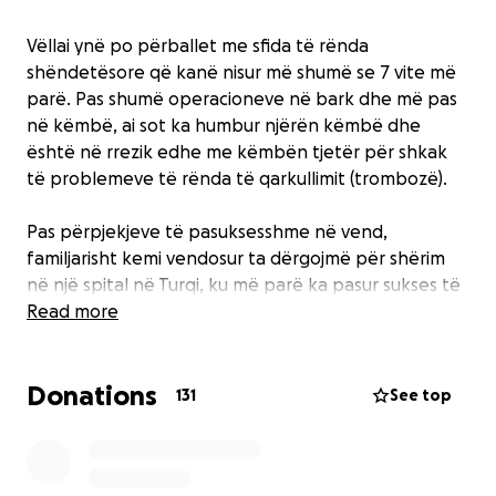
Vëllai ynë po përballet me sfida të rënda
shëndetësore që kanë nisur më shumë se 7 vite më
parë. Pas shumë operacioneve në bark dhe më pas
në këmbë, ai sot ka humbur njërën këmbë dhe
është në rrezik edhe me këmbën tjetër për shkak
të problemeve të rënda të qarkullimit (trombozë).
Pas përpjekjeve të pasuksesshme në vend,
familjarisht kemi vendosur ta dërgojmë për shërim
në një spital në Turqi, ku më parë ka pasur sukses të
pjesshëm. Këtë herë, mjekët po kërkojnë ndërhyrje
Read more
të re që fatkeqësisht ka një kosto të lartë, të
papërballueshme për ne si familje.
Donations
131
See top
Po ju drejtohemi me dorë zemër në për ndihmë –
kush ka mundësi, me aq sa mundet.
E dimë që ka shumë kërkesa e halle në botë, por një