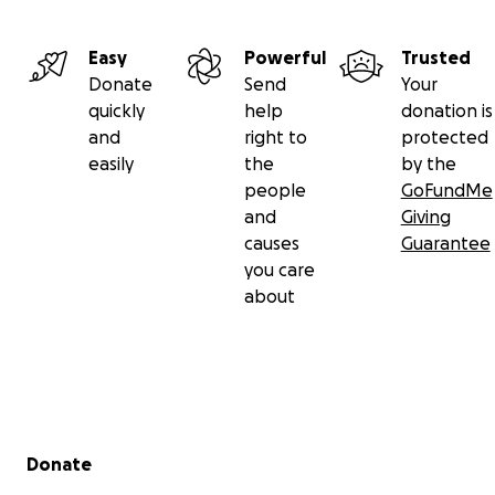
Easy
Powerful
Trusted
Donate
Send
Your
quickly
help
donation is
and
right to
protected
easily
the
by the
people
GoFundMe
and
Giving
causes
Guarantee
you care
about
Secondary menu
Donate