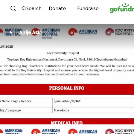
Skip to content
Search
Donate
Fundraise
Ajrije Aziri
A