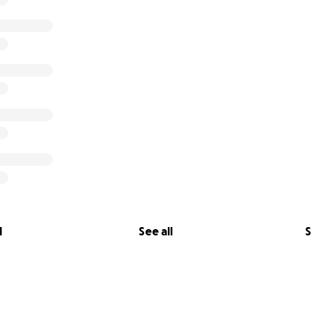
elkaar te helpen, plezier te maken en dit heeft geleid tot e
l
See all
S