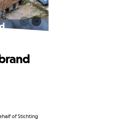
nd
 brand
half of Stichting