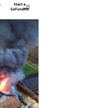
n
Start a
GoFundMe