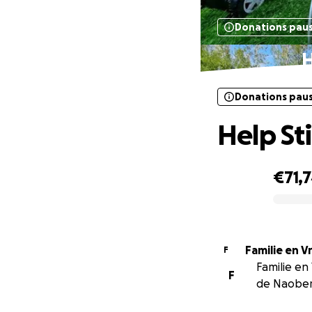
Donations pau
H
Donations pau
Help St
€71,
0% complete
Familie en 
F
Familie en
F
de Naober