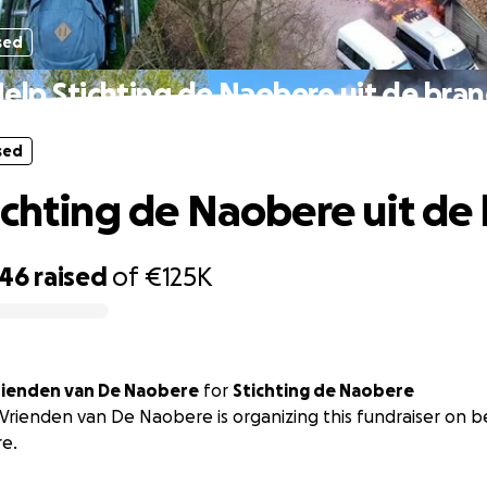
sed
elp Stichting de Naobere uit de bra
sed
ichting de Naobere uit de
746
raised
of
€125K
Vrienden van De Naobere
for
Stichting de Naobere
 Vrienden van De Naobere is organizing this fundraiser on be
e.