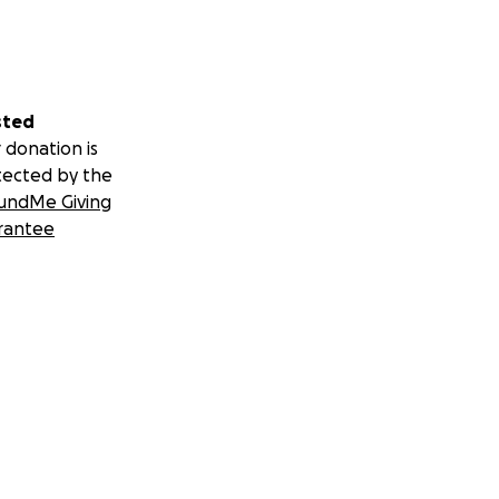
nenkomt via onze
alen, onderhoud
 zijn belangrijk
e woord voor
 eentje lukt. Bij
sted
 zijn/haar recht
 donation is
thuis te
tected by the
undMe Giving
rantee
rzekerd. Dat
. Hetzelfde geldt
nog de duofiets,