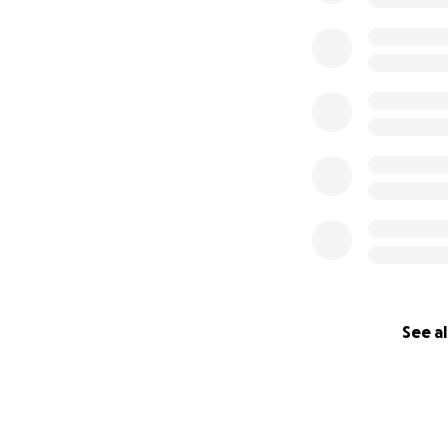
elkaar te leren, 
gemeenschap.
See al