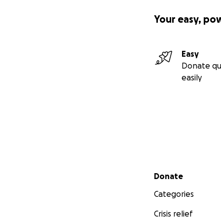
De Naobere is een
diensten komt te
Your easy, po
en activiteiten me
binnen onze visie
‘buren’; de buren 
Easy
de Naobere prober
Donate qu
komt, mag bloeien
easily
verlichten.
Waarvoor zamelen
De bussen die ver
betekent dat de 
voor de reparatie
deze wordt ten d
Secondary menu
Donate
Categories
Crisis relief