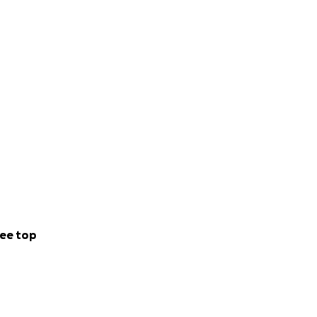
en hechte
ee top