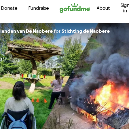
Sig
Skip to content
Donate
Fundraise
About
in
Vrienden van De Naobere
for
Stichting de Naobere