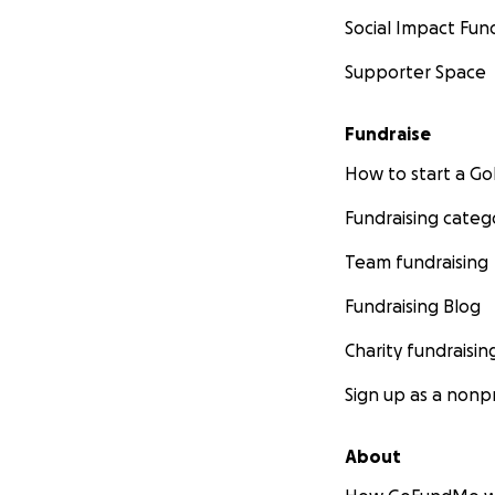
Social Impact Fun
Supporter Space
Fundraise
How to start a 
Fundraising categ
Team fundraising
Fundraising Blog
Deze vervoersmidd
Charity fundraisin
mensen met een b
een tillift, een 
Sign up as a nonpr
veiligheidssystee
twee mensen same
About
aangekoppeld). Ee