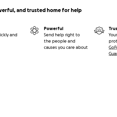
 stichting, er is dus geen winstoogmerk. Het geld dat bin
n goede aan zaken als personeel, aangepaste (spel)materi
werful, and trusted home for help
t de groep. Kleinschaligheid, persoonlijkheid en huiselijkheid
 op zorg. De naam ‘Naobere’ is afkomstig van het Limburgs
die naar je omkijken en zorg bieden wanneer het je niet in je
Powerful
Tru
en we mensen een fijne plek te geven waarin iedereen tot
ickly and
Send help right to
Your
, iets bij kan dragen en om de zorg van ouders/verzorgers 
the people and
pro
causes you care about
GoF
Gua
 we geld in?
loren zijn gegaan waren helaas niet tegen brandschade ve
kosten voor vervanging volledig neerkomen bij de Naobere
 van de derde bus, die beschadigd is geraakt. Dan is er ook 
ele vergoed door de verzekeraar.