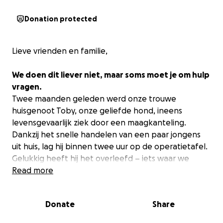
Donation protected
Lieve vrienden en familie,
We doen dit liever niet, maar soms moet je om hulp
vragen.
Twee maanden geleden werd onze trouwe
huisgenoot Toby, onze geliefde hond, ineens
levensgevaarlijk ziek door een maagkanteling.
Dankzij het snelle handelen van een paar jongens
uit huis, lag hij binnen twee uur op de operatietafel.
Gelukkig heeft hij het overleefd – iets waar we
ontzettend dankbaar voor zijn.
Read more
Maar de opluchting werd snel gevolgd door een
Donate
Share
bittere nasleep: onze verzekering dekt de kosten
niet zoals wij altijd dachten. In plaats van een