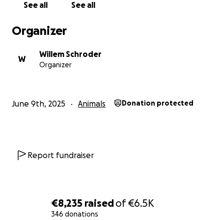
See all
See all
Namens alle jongens van Camelot en natuurlijk Toby
zelf,
Organizer
Dank jullie wel!
Willem Schroder
W
Organizer
June 9th, 2025
Animals
Donation protected
Report fundraiser
€8,235
raised
of
€6.5K
346 donations