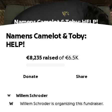
Namens Camelot & Toby: HELP!
Namens Camelot & Toby:
HELP!
€8,235
raised
of
€6.5K
0% complete
Donate
Share
Willem Schroder
W
W
Willem Schroder is organizing this fundraiser.