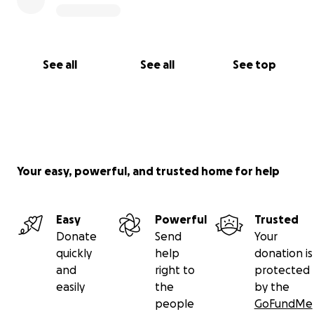
See all
See all
See top
Your easy, powerful, and trusted home for help
Easy
Powerful
Trusted
Donate
Send
Your
quickly
help
donation is
and
right to
protected
easily
the
by the
people
GoFundMe