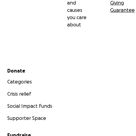
and
Giving
causes
Guarantee
you care
about
Secondary menu
Donate
Categories
Crisis relief
Social Impact Funds
Supporter Space
Fundraise