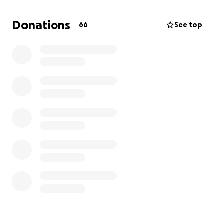
fehlt einfach alles.
Donations
66
See top
Mit der Spende sollen vorallem Sachen gekauft
werden, damit der Sohn wieder in die Schule gehen
kann und die Mutter ihre berufliche Tätiglkeit wieder
aufnehmen kann. So soll zumindest die Zukunft der
beiden gesichert werden.
Vielen Dank für die Unterstützung.