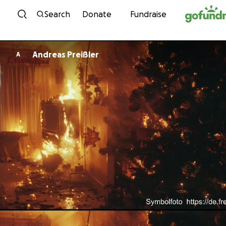
Skip to content
Search
Donate
Fundraise
Andreas Preißler
A