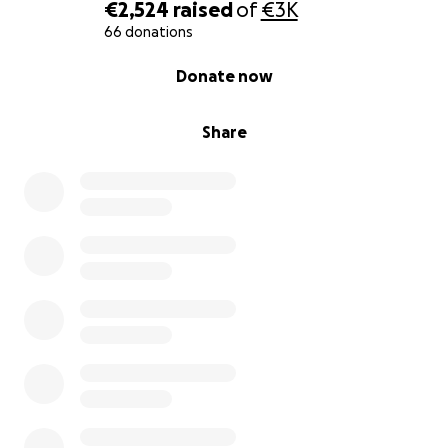
€2,524
raised
of
€3K
66 donations
0% complete
Donate now
Share