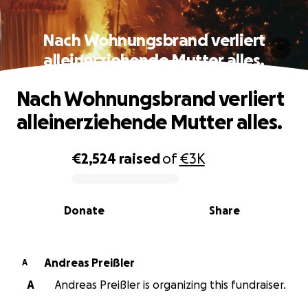
Nach Wohnungsbrand verliert
alleinerziehende Mutter alles.
Nach Wohnungsbrand verliert
alleinerziehende Mutter alles.
€2,524
raised
of
€3K
0% complete
Donate
Share
Andreas Preißler
A
A
Andreas Preißler is organizing this fundraiser.