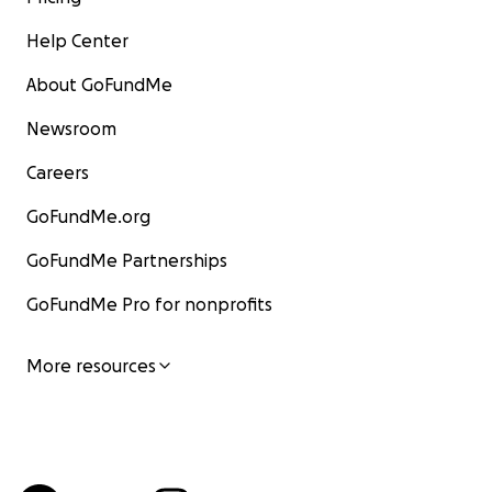
Help Center
About GoFundMe
Newsroom
Careers
GoFundMe.org
GoFundMe Partnerships
GoFundMe Pro for nonprofits
More resources