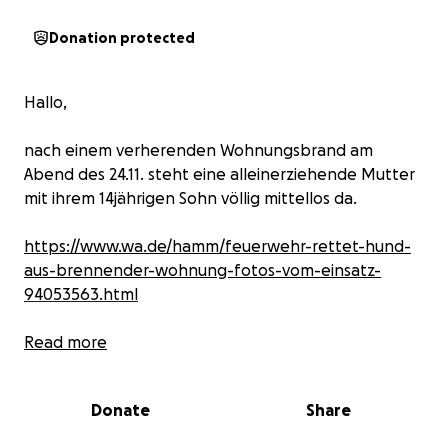
Donation protected
Hallo,
nach einem verherenden Wohnungsbrand am
Abend des 24.11. steht eine alleinerziehende Mutter
mit ihrem 14jährigen Sohn völlig mittellos da.
https://www.wa.de/hamm/feuerwehr-rettet-hund-
aus-brennender-wohnung-fotos-vom-einsatz-
94053563.html
Aktuell sind beide bei Freunden/Familie
Read more
untergekommen. Der Hund befindet sich noch in
der Tierklinik. Im Moment besitzen sie noch nicht
Donate
Share
einmal Klamotten zum Wechseln. Ihre persönlichen
Gegenstände und Erinnerungen sind verloren. Es