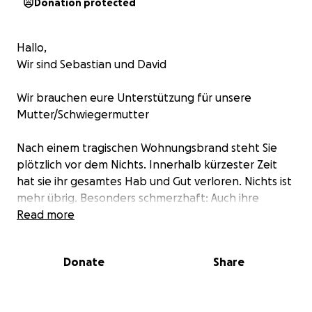
Donation protected
Hallo,
Wir sind Sebastian und David
Wir brauchen eure Unterstützung für unsere
Mutter/Schwiegermutter
Nach einem tragischen Wohnungsbrand steht Sie
plötzlich vor dem Nichts. Innerhalb kürzester Zeit
hat sie ihr gesamtes Hab und Gut verloren. Nichts ist
mehr übrig. Besonders schmerzhaft: Auch ihre
beiden geliebten Katzen haben den Brand nicht
Read more
überlebt.
Donate
Share
Sie muss jetzt bei null anfangen. Ohne Kleidung,
Möbel, Haushaltsgegenstände oder persönliche
Dinge. Der Verlust ist unermesslich, und jede