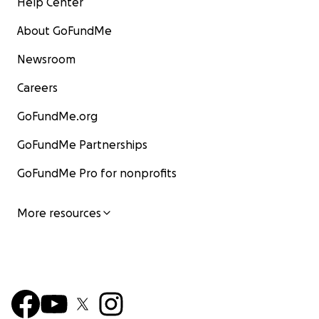
Help Center
About GoFundMe
Newsroom
Careers
GoFundMe.org
GoFundMe Partnerships
GoFundMe Pro for nonprofits
More resources