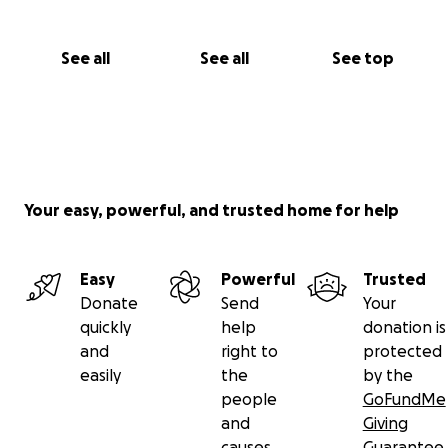
See all
See all
See top
Your easy, powerful, and trusted home for help
Easy
Powerful
Trusted
Donate
Send
Your
quickly
help
donation is
and
right to
protected
easily
the
by the
people
GoFundMe
and
Giving
causes
Guarantee