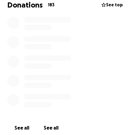
Unterstützung wird dringend gebraucht.
Donations
183
See top
Bitte helft mit.
Auch die kleinste Spende kann Großes bewirken.
Herzlichen Dank für eure Unterstützung und euer
Mitgefühl!
See all
See all