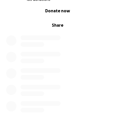
0% complete
Donate now
Share