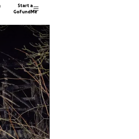
n
Start a
GoFundMe
40 dono