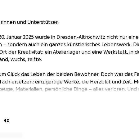
rinnen und Unterstützer,
20. Januar 2025 wurde in Dresden-Altrochwitz nicht nur ein
 – sondern auch ein ganzes künstlerisches Lebenswerk. Di
rt der Kreativität: ein Atelierlager und eine Werkstatt, in 
nd, wuchs, reifte.
um Glück das Leben der beiden Bewohner. Doch was das F
infach ersetzen: einzigartige Werke, die Herzblut und Zeit, M
euge, Materialien, persönliche Dinge – alles verloren. Und 
ie Versicherung nur einen Teil des Schadens übernehmen wil
eiden befreundet, habe ihre Arbeit und Leidenschaft oft mi
ust umso greifbarer. Deshalb rufe ich – in enger Absprache 
40
en Geste auf: Jede Spende soll direkt in den Wiederaufbau 
s Asche wieder Raum entstehen kann – für Kunst, für neues 