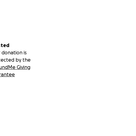
sted
 donation is
tected by the
undMe Giving
rantee