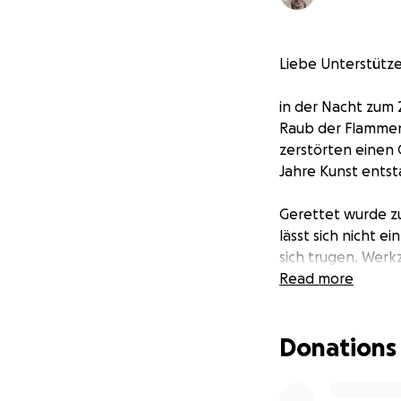
Liebe Unterstütze
in der Nacht zum 
Raub der Flammen
zerstörten einen O
Jahre Kunst entsta
Gerettet wurde z
lässt sich nicht e
sich trugen. Werkz
auch noch, dass d
Read more
Ich bin mit den b
Donations
macht diesen Verl
einer solidarisch
fließen. Damit au