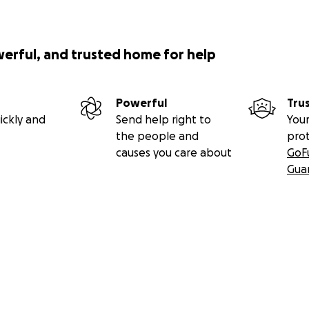
r Eure Hilfe!
werful, and trusted home for help
cheune
Powerful
Tru
 Brand Scheune
ickly and
Send help right to
Your
the people and
pro
Halkasch
causes you care about
GoF
Gua