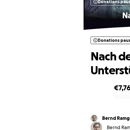
Donations pau
Na
Donations pau
Nach de
Unterst
€7,7
0% complete
Bernd Ramg
Bernd Ramg