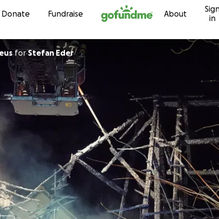
Sig
Skip to content
Donate
Fundraise
About
in
eus
for
Stefan Eder