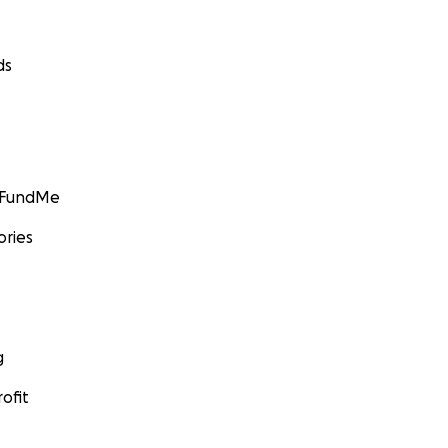
ds
GoFundMe
ories
g
ofit