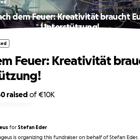
sed
ch dem Feuer: Kreativität braucht E
Unterstützung!
sed
m Feuer: Kreativität brau
ützung!
60
raised
of
€10K
eus
for
Stefan Eder
eus is organizing this fundraiser on behalf of Stefan Eder.