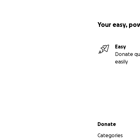
Herzlichen Dank fü
Bernd Ramgeus
Your easy, po
Weitere Links:
Großbrand der S
Easy
Pressemitteilung
Donate qu
easily
Titelbild: Roland 
Secondary menu
Donate
Categories