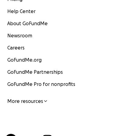
Help Center
About GoFundMe
Newsroom
Careers
GoFundMe.org
GoFundMe Partnerships
GoFundMe Pro for nonprofits
More resources