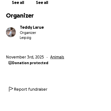
See all
See all
verletzt – ein großer Splitter ist in der Pupille
stecken geblieben - und das auch noch an einem
Organizer
Samstag mitten auf dem Land.
Teddy Larue
Ein Glück haben wir einen Tierarzt gefunden, der
Organizer
offen war. Er musste operiert werden, aber die
Leipzig
Operation ist gut verlaufen. Sein Auge musste dann
noch zwei Wochen zugenäht werden und wir haben
alle die Daumen gedrückt, dass er das Auge nicht
November 3rd, 2025
Animals
verliert. Dank der hervorragenden Arbeit der
Donation protected
Tierärzte geht es Ulis Auge jetzt wieder
einigermaßen gut. Es wird am 7. November noch
eine Kontrolle geben, da immernoch Splitter im
Auge sind, die sich aber verkapselt haben. Dann wird
noch einmal entschieden, ob das so bleiben kann
Report fundraiser
oder ob noch einmal operiert werden muss.