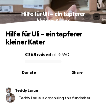
Hilfe für Uli – ein tapferer
kleiner Kater
Hilfe für Uli – ein tapferer
kleiner Kater
€368
raised
of
€350
0% complete
Donate
Share
Teddy Larue
Teddy Larue is organizing this fundraiser.