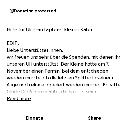
Donation protected
Hilfe für Uli – ein tapferer kleiner Kater
EDIT :
Liebe Unterstützer:innen,
wir freuen uns sehr über die Spenden, mit denen ihr
unseren Ulli unterstützt. Der Kleine hatte am 7.
November einen Termin, bei dem entschieden
werden musste, ob die letzten Splitter in seinem
Auge noch einmal operiert werden müssen. Er hatte
Glück: Die Ärztin meinte, die Splitter seien
ausreichend verkapselt und somit vom Körper
Read more
angenommen worden, sodass keine erneute
Operation nötig ist. Ulli hat nun einen kleinen
Donate
Share
milchigen Fleck im Auge. Die Ärztin geht davon aus,
dass er durch den Unfall nicht mehr so gut sehen