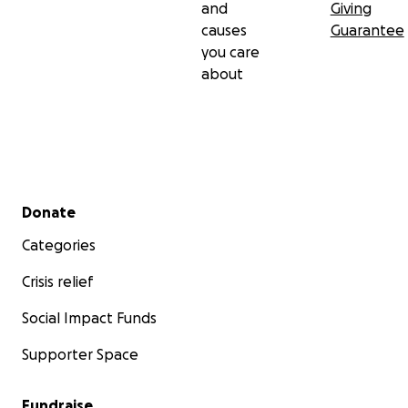
and
Giving
causes
Guarantee
you care
about
Secondary menu
Donate
Categories
Crisis relief
Social Impact Funds
Supporter Space
Fundraise