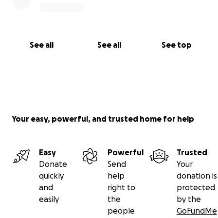
See all
See all
See top
Your easy, powerful, and trusted home for help
Easy
Powerful
Trusted
Donate
Send
Your
quickly
help
donation is
and
right to
protected
easily
the
by the
people
GoFundMe