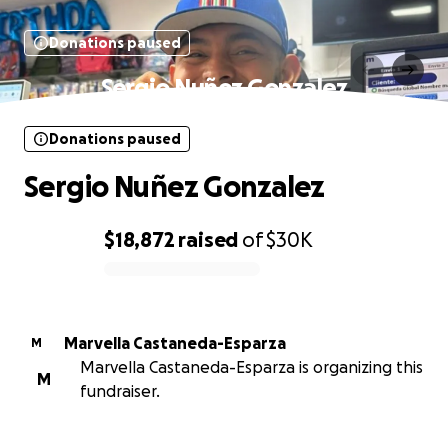
Donations paused
Sergio Nuñez Gonzalez
Donations paused
Sergio Nuñez Gonzalez
$18,872
raised
of
$30K
0% complete
Marvella Castaneda-Esparza
M
Marvella Castaneda-Esparza is organizing this
M
fundraiser.