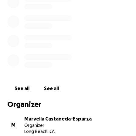
fondos donados. Todos los fondos donados serán
usados para pagar el funeral de Sergio. Marvella
entregará todos los fondos restantes a los papás de
Sergio que están en México.
Muchas gracias por apoyar a la familia Nuñez
Gonzalez.
See all
See all
Organizer
Marvella Castaneda-Esparza
M
Organizer
Long Beach, CA