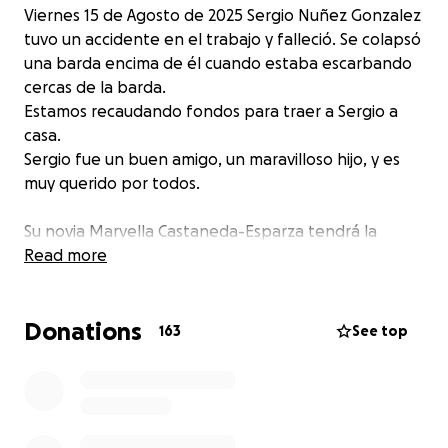
Viernes 15 de Agosto de 2025 Sergio Nuñez Gonzalez
tuvo un accidente en el trabajo y falleció. Se colapsó
una barda encima de él cuando estaba escarbando
cercas de la barda.
Estamos recaudando fondos para traer a Sergio a
casa.
Sergio fue un buen amigo, un maravilloso hijo, y es
muy querido por todos.
Su novia Marvella Castaneda-Esparza tendrá la
autoridad por parte de los papas de Sergio para
Read more
hacerse cargo de los trámites y fondos para ayudar a
traer a Sergio a casa.
Donations
163
See top
Pedimos mucha oración y apoyo en estos momentos
difíciles. Cada donación será muy apreciada por su
familia.
Marvella Castaneda-Esparza recibirá todos los