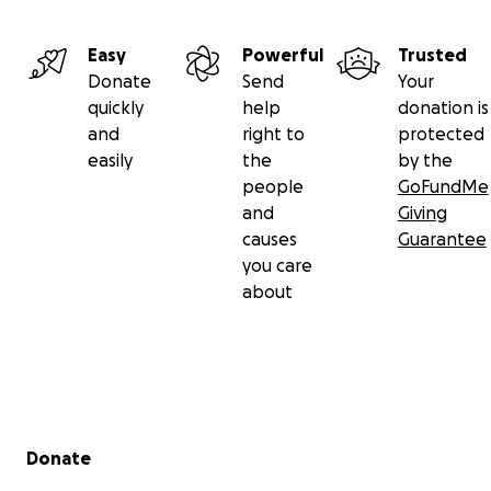
Easy
Powerful
Trusted
Donate
Send
Your
quickly
help
donation is
and
right to
protected
easily
the
by the
people
GoFundMe
and
Giving
causes
Guarantee
you care
about
Secondary menu
Donate