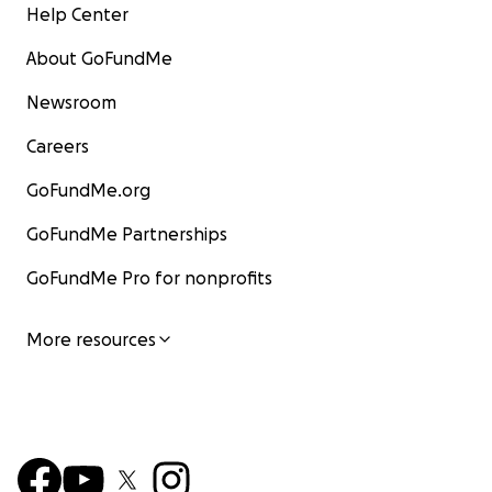
Help Center
About GoFundMe
Newsroom
Careers
GoFundMe.org
GoFundMe Partnerships
GoFundMe Pro for nonprofits
More resources