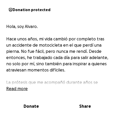
Donation protected
Hola, soy Alvaro.
Hace unos años, mi vida cambió por completo tras
un accidente de motocicleta en el que perdí una
pierna. No fue fácil, pero nunca me rendí. Desde
entonces, he trabajado cada día para salir adelante,
no solo por mí, sino también para inspirar a quienes
atraviesan momentos difíciles.
La prótesis que me acompañó durante años se
rompió por completo y ya no puedo usarla. Esto ha
Read more
afectado profundamente mi movilidad y mi rutina
diaria, especialmente porque siempre he sido una
Donate
Share
persona activa. A pesar de las dificultades, sigo con la
misma mentalidad fuerte que me ha llevado hasta