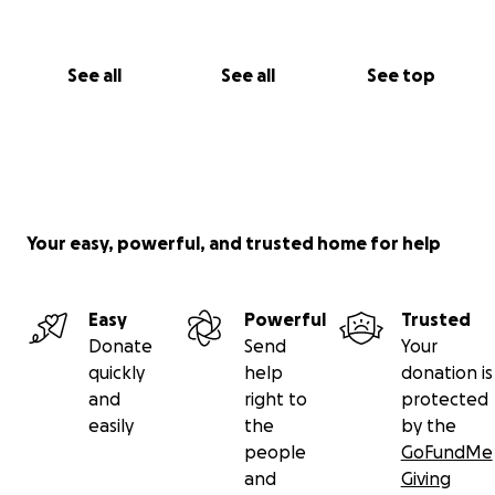
See all
See all
See top
Your easy, powerful, and trusted home for help
Easy
Powerful
Trusted
Donate
Send
Your
quickly
help
donation is
and
right to
protected
easily
the
by the
people
GoFundMe
and
Giving