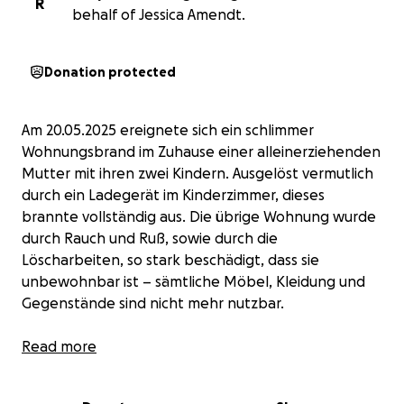
R
behalf of Jessica Amendt.
Donation protected
Am 20.05.2025 ereignete sich ein schlimmer
Wohnungsbrand im Zuhause einer alleinerziehenden
Mutter mit ihren zwei Kindern. Ausgelöst vermutlich
durch ein Ladegerät im Kinderzimmer, dieses
brannte vollständig aus. Die übrige Wohnung wurde
durch Rauch und Ruß, sowie durch die
Löscharbeiten, so stark beschädigt, dass sie
unbewohnbar ist – sämtliche Möbel, Kleidung und
Gegenstände sind nicht mehr nutzbar.
Während des Brandes schlief der ältere Sohn im
Read more
Kinderzimmer und musste mit einer Rauchvergiftung
ins Krankenhaus gebracht werden. Besonders