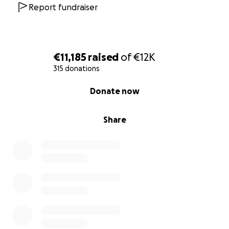
Report fundraiser
€11,185
raised
of
€12K
315 donations
0% complete
Donate now
Share