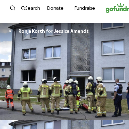
Skip to content
Search
Donate
Fundraise
Ronja Korth
for
Jessica Amendt
R