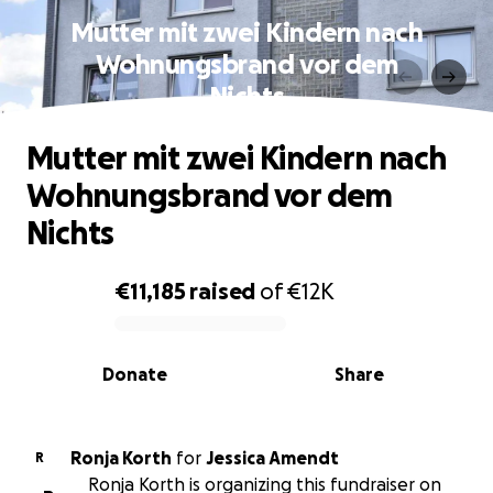
Mutter mit zwei Kindern nach
Wohnungsbrand vor dem
Nichts
Mutter mit zwei Kindern nach
Wohnungsbrand vor dem
Nichts
€11,185
raised
of
€12K
0% complete
Donate
Share
Ronja Korth
for
Jessica Amendt
R
Ronja Korth is organizing this fundraiser on