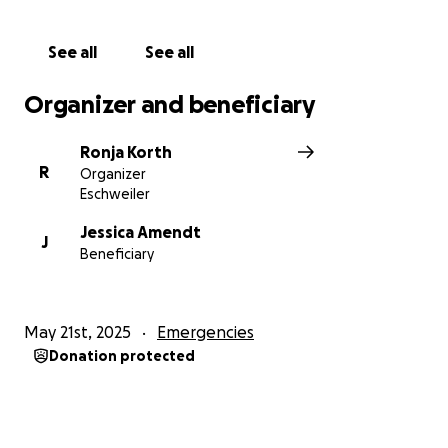
Lasst uns gemeinsam zeigen, dass diese Familie in
ihrer schwersten Zeit nicht allein ist. ❤️
See all
See all
Danke von Herzen für eure Hilfe!
Organizer and beneficiary
Ronja Korth
R
Organizer
Eschweiler
Jessica Amendt
J
Beneficiary
May 21st, 2025
Emergencies
Donation protected