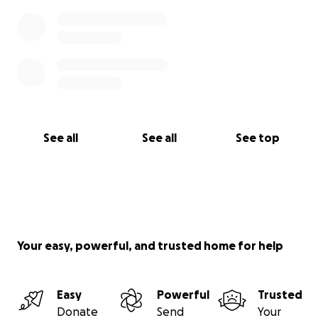
See all
See all
See top
Your easy, powerful, and trusted home for help
Easy
Powerful
Trusted
Donate
Send
Your