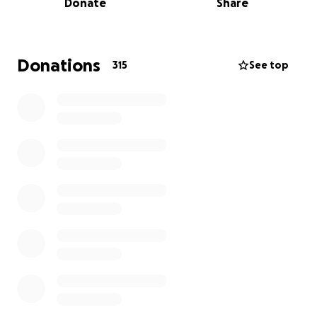
Donate
Share
schwer wiegt auch der Verlust ihres geliebten
Haustiers: Die Familienkatze überlebte das Feuer
nicht.
Donations
315
See top
Die Mutter steht nun mit ihren Kindern vor dem
Nichts – ohne Zuhause und ohne Plan, wie es
weitergehen soll.
Wir sammeln nun Geld, um sie bei einem ersten
Neuanfang zu unterstützen. Sobald klar ist, wie und
wo es für die Familie weitergehen kann, helfen wir
gezielt bei der Beschaffung von Kleidung,
Kindersachen, Möbeln und allem, was sie dringend
brauchen.
Jede noch so kleine Spende hilft.
Auch das Teilen dieser Aktion ist eine große
Unterstützung.