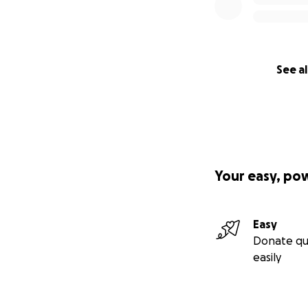
See al
Your easy, po
Easy
Donate qu
easily