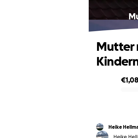
Mu
Mutter 
Kindern
€1,0
0% complete
Heike Hellm
Heike Hell