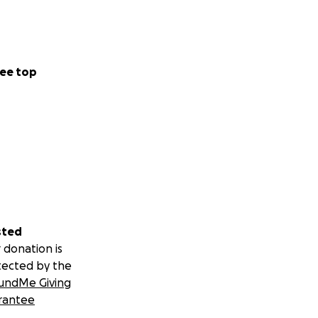
ee top
sted
 donation is
tected by the
undMe Giving
rantee