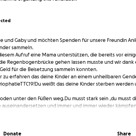
ected
ike und Gaby und möchten Spenden für unsere Freundin Anik
nder sammeln.
iesem Aufruf eine Mama unterstützen, die bereits vor ein
 die Regenbogenbrücke gehen lassen musste und wir dank eu
 Geld für die Beisetzung sammeln konnten.
bar zu erfahren das deine Kinder an einem unheilbaren Gen
riophatieTTC19!Du weißt das deine Kinder sterben werden
Boden unter den Füßen weg.Du musst stark sein ,du musst 
 auseinandersetzen und immer und immer wieder kämpfen
er gesundheitliche Zustand vom 2. Kind so rapide verschlech
l Zeit bleibt. Krabbeln ist nicht mehr möglich , sprechen a
Donate
Share
lbständig steuern ist auch nicht mehr möglich.