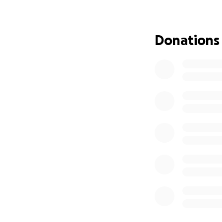
Das Wichtigste wa
Wir alle wissen da
Donations
Das Schicksal schl
Wir sind der Mein
Bitte teilt diese
kleine Spende hilf
Vielen Dank!