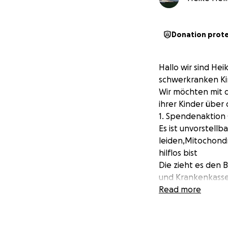
Donation prot
Hallo wir sind He
schwerkranken Ki
Wir möchten mit d
ihrer Kinder über
1. Spendenaktion
Es ist unvorstell
leiden,Mitochond
hilflos bist
Die zieht es den 
und Krankenkasse
Read more
Leider hat sich d
nicht weiß, wievie
ihren Rollstuhl se