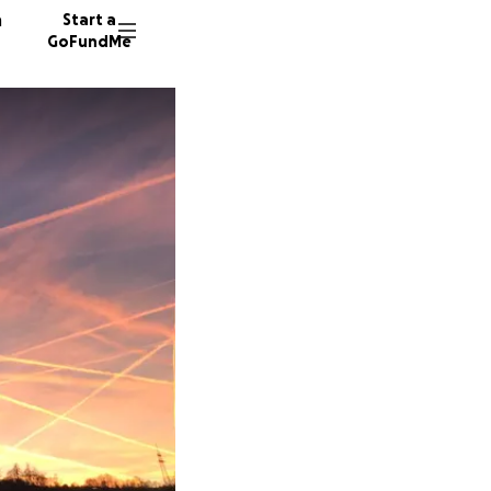
n
Start a
GoFundMe