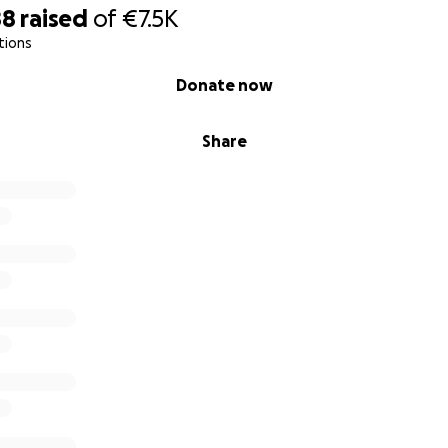
88
raised
of
€7.5K
tions
Donate now
Share