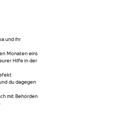
a und ihr
igen Monaten eins
rer Hilfe in der
defekt
 und du dagegen
dich mit Behörden
.
tert,so das man
uch nicht mehr und