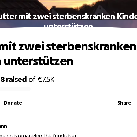
tter mit zwei sterbenskranken Kind
unterstützen
mit zwei sterbenskranken
 unterstützen
88
raised
of
€7.5K
Donate
Share
ann
mann is organizing this fundraiser.