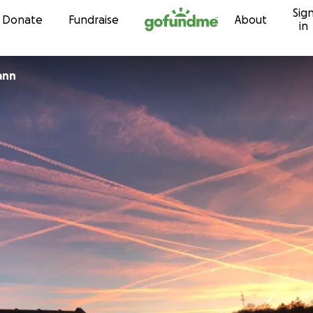
Sig
Skip to content
Donate
Fundraise
About
in
ann