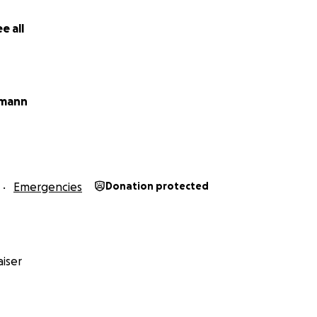
e all
lmann
Emergencies
Donation protected
iser