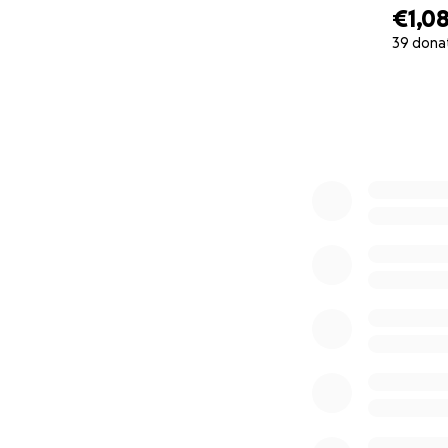
€1,0
39 dona
0% complete