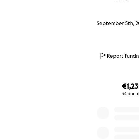
September 5th, 2
Report fundra
€1,23
34 dona
0% complete