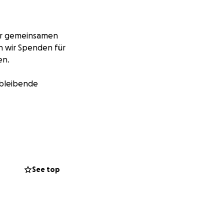
rer gemeinsamen
n wir Spenden für
en.
 bleibende
See top
immer in