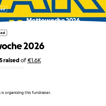
sed
Mottowoche 2026
sed
oche 2026
5
raised
of
€1.6K
is organizing this fundraiser.