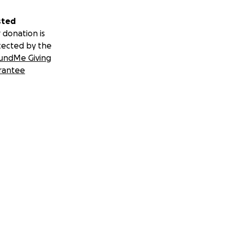
sted
 donation is
tected by the
undMe Giving
rantee