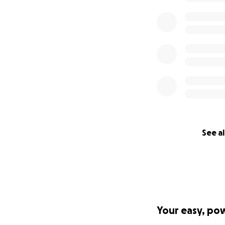
See al
Your easy, po