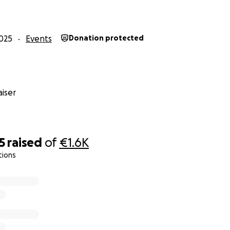
025
Events
Donation protected
iser
5
raised
of
€1.6K
tions