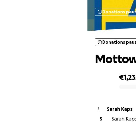
Donations pau
Donations pau
Mottow
€1,23
0% complete
Sarah Kaps
S
S
Sarah Kaps 