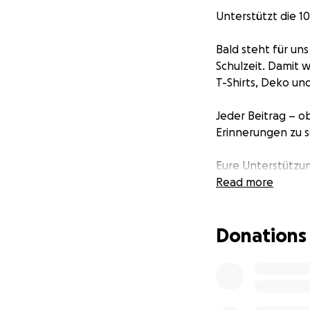
Unterstützt die 10
Bald steht für un
Schulzeit. Damit 
T-Shirts, Deko un
Jeder Beitrag – o
Erinnerungen zu s
Eure Unterstützun
• einheitliche Mo
Read more
• kreative Gesta
• ein Stück Geme
Donations
Wir sagen jetzt s
Gemeinsam machen
Erinnerung bleibt