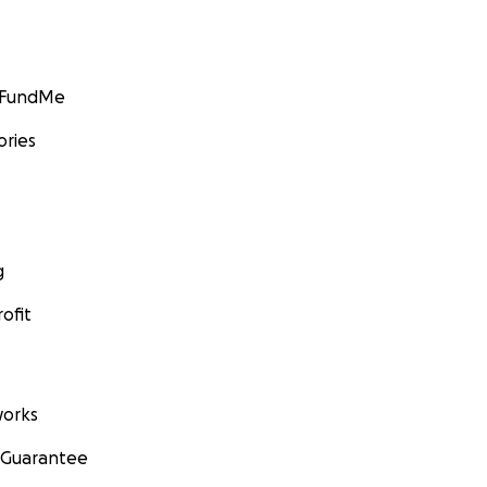
GoFundMe
ories
g
ofit
orks
 Guarantee