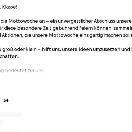
. Klasse!
s die Mottowoche an – ein unvergesslicher Abschluss unse
wir diese besondere Zeit gebührend feiern können, sammel
d Aktionen, die unsere Mottowoche einzigartig machen soll
b groß oder klein – hilft uns, unsere Ideen umzusetzen und
chaffen.
g bedeutet für uns:
ttowoche-T-Shirts
ltung der Mottotage ✨
inschaft und Zusammenhalt ❤️
34
chon DANKE für jede Hilfe!
 wir unsere Mottowoche zu einem Highlight, das uns für 
.