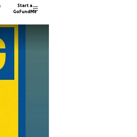
n
Start a
GoFundMe
C
S
M
34 dono