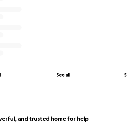
l
See all
S
werful, and trusted home for help