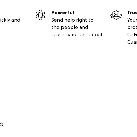
Powerful
Tru
ickly and
Send help right to
Your
the people and
pro
causes you care about
GoF
Gua
ds