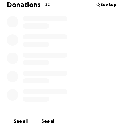
Als je iets wilt doneren ook al is het klein, dat wordt
Donations
32
See top
enorm gewaardeerd! Delen tevens ook!
Alvast bedankt, namens ons ❤️
See all
See all