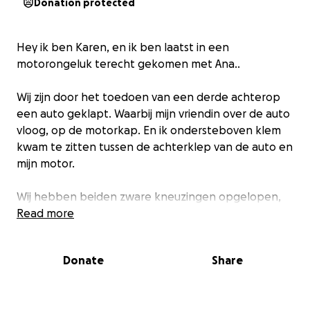
Donation protected
Hey ik ben Karen, en ik ben laatst in een
motorongeluk terecht gekomen met Ana..
Wij zijn door het toedoen van een derde achterop
een auto geklapt. Waarbij mijn vriendin over de auto
vloog, op de motorkap. En ik ondersteboven klem
kwam te zitten tussen de achterklep van de auto en
mijn motor.
Wij hebben beiden zware kneuzingen opgelopen,
waarbij we slechter ter been zijn momenteel.
Read more
Door het ongeluk zijn er extra kosten die ik niet
Donate
Share
zomaar kan op hoesten en zitten wij nu voor
langere tijd kreupel thuis…