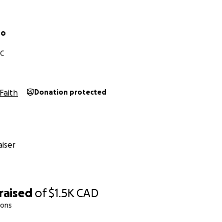
oo
QC
Faith
Donation protected
iser
raised
of
$1.5K
CAD
ions