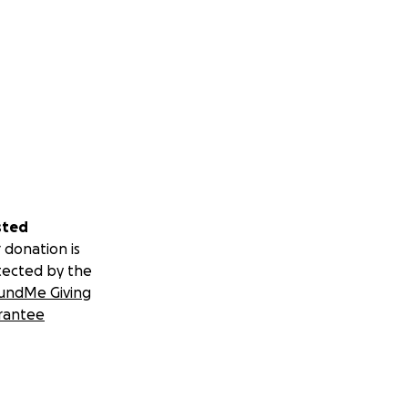
sted
 donation is
tected by the
undMe Giving
rantee