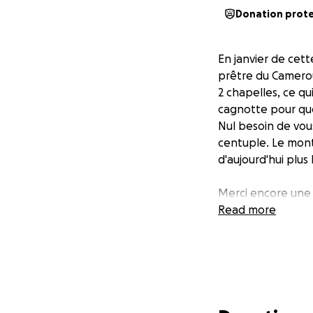
Donation prot
En janvier de cet
prêtre du Camerou
2 chapelles, ce q
cagnotte pour que
Nul besoin de vous
centuple. Le mon
d'aujourd'hui plus 
Merci encore une 
Read more