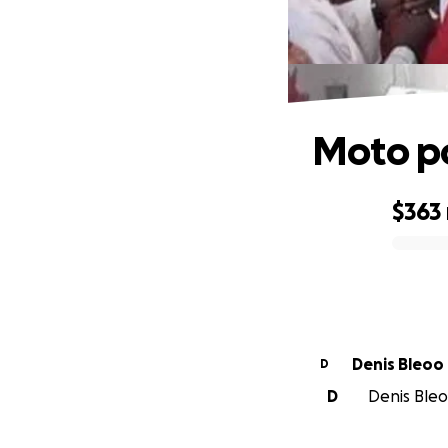
Moto po
$363
0% complete
Denis Bleoo
D
D
Denis Bleoo