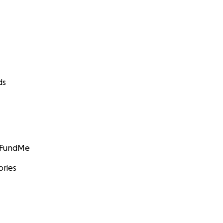
ds
GoFundMe
ories