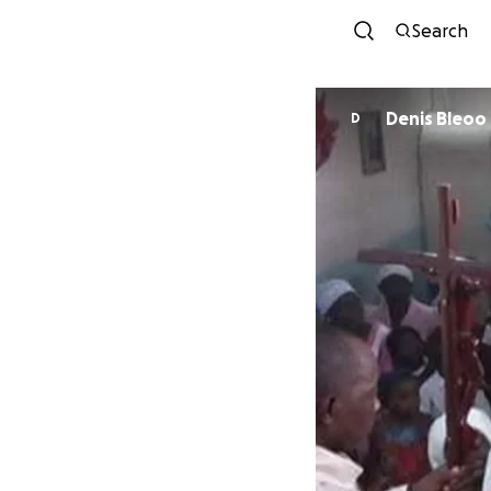
Search
Denis Bleoo
D