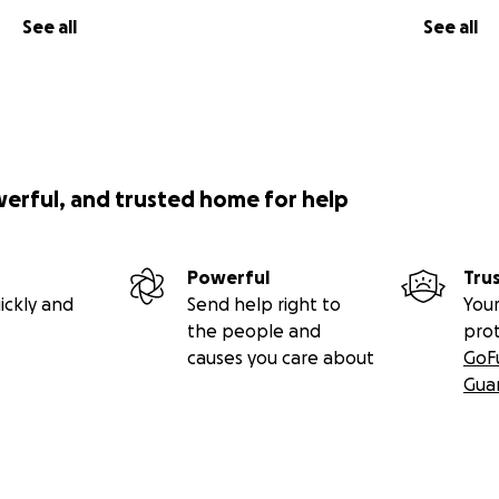
See all
See all
werful, and trusted home for help
Powerful
Tru
ickly and
Send help right to
Your
the people and
pro
causes you care about
GoF
Gua