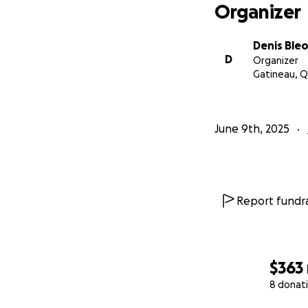
Organizer
Denis Ble
D
Organizer
Gatineau, 
June 9th, 2025
Report fundra
$363
8 donat
0% complete