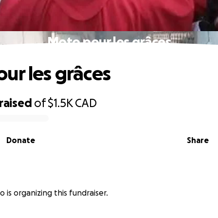
Moto pour les grâces
ur les grâces
raised
of
$1.5K
CAD
Donate
Share
 is organizing this fundraiser.