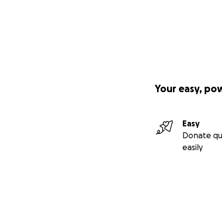
Your easy, po
Easy
Donate qu
easily