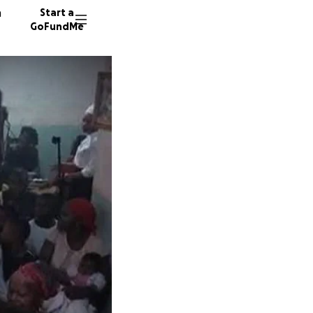
n
Start a
GoFundMe