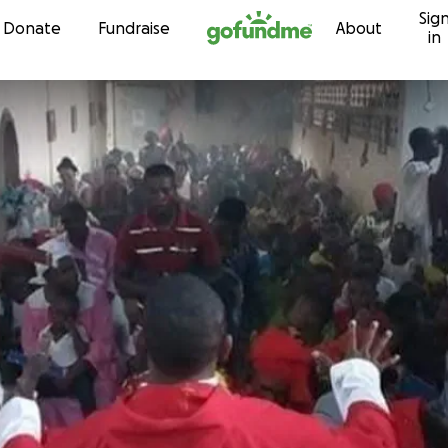
Sig
Skip to content
Donate
Fundraise
About
in