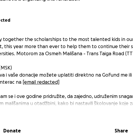
ected
y together the scholarships to the most talented kids in o
, this year more than ever to help them to continue their s
ersities. Motorom za Osmeh Mališana - Trans Taiga Road (TT
(MSK)
va i vaše donacije možete uplatiti direktno na GoFund me il
interac na
[email redacted]
nam se i ove godine pridružite, da zajedno, udruženim sn
 mališanima u otadžbini, kako bi nastavili školovanje koje z
ostvarljivo.
kao i nedostatak materijalnih sredstava, predstavljaju ogr
Donate
Share
ece u domovini, a koja, uprkos svemu, pokazuju brilijantne 