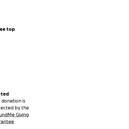
ee top
sted
 donation is
tected by the
undMe Giving
rantee