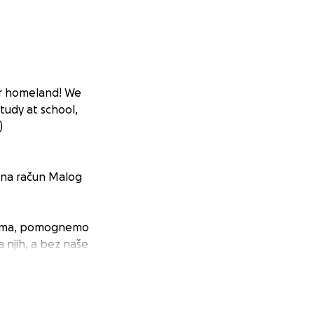
ur homeland! We
tudy at school,
)
i na račun Malog
agama, pomognemo
a njih, a bez naše
omne prepreke u
rezultate u školi