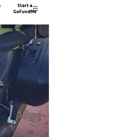
n
Start a
GoFundMe
N
43 dono