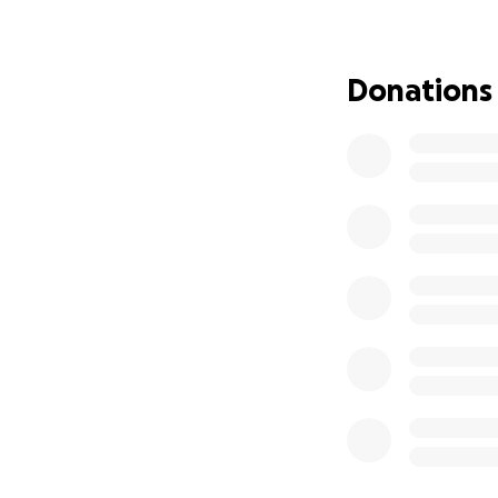
kao i van škole, u
Pomozimo im da odr
izgrade bolju i sve
Donations
Jer nema lepše na
pomogne drugima 
najpotrebnija (iz
I ove godine naši 
spremni su za TT p
TT putem Slobodan 
predstavlja veliki
Ni restorana, ni b
pridruziti i stari 
da je dobar deo p
takozvani “dirt roa
Protekle godine, 