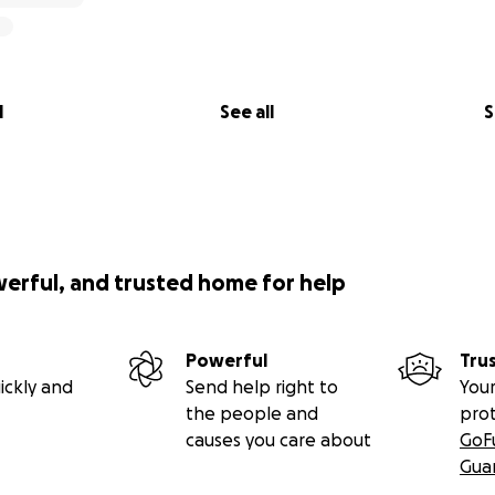
l
See all
S
werful, and trusted home for help
Powerful
Tru
ickly and
Send help right to
Your
the people and
pro
causes you care about
GoF
Gua