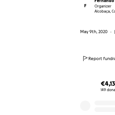
Fernando 
só euro fará toda
F
Organizer
Alcobaça, C
tempos difíceis. O
May 9th, 2020
Report fundra
€4,1
149 don
0% complete