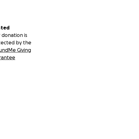
sted
 donation is
tected by the
undMe Giving
rantee
 euro or dollar will