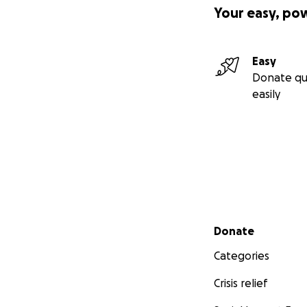
Your easy, po
Easy
Donate qu
easily
Secondary menu
Donate
Categories
Crisis relief
It's the first time