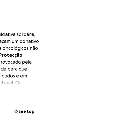
ciativa solidária,
 façam um donativo
 oncológicos não
 Protecção
 provocada pela
cia para que
uipados e em
terial. Os
(Set 2019) no fim
co ao vivo (com
uTube oficial da
t and greet +
See top
ada escalão de