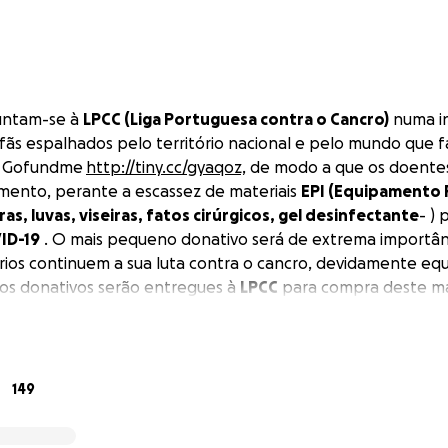
untam-se à
LPCC (Liga Portuguesa contra o Cancro)
numa ini
fãs espalhados pelo território nacional e pelo mundo que
nk Gofundme
http://tiny.cc/gyaqoz,
de modo a que os doentes
mento, perante a escassez de materiais
EPI (Equipamento
as, luvas, viseiras, fatos cirúrgicos, gel desinfectante
- )
ID-19
. O mais pequeno donativo será de extrema importân
rios continuem a sua luta contra o cancro, devidamente eq
os donativos serão entregues à
LPCC
para compra deste ma
 um upload
gratuito
do seu concerto completo em Alcobaça 
ançado, e também uma
gravação surpresa
de um tema acústi
o especial) que todos os fãs poderão visualizar/ouvir no Yo
á sorteado um golden ticket duplo que inclui jantar + mee
149
 a anunciar) com a banda, bem como vários sorteios para c