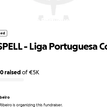
sed
SPELL - Liga Portuguesa Contra o C
sed
LL - Liga Portuguesa Co
30
raised
of
€5K
beiro
ibeiro is organizing this fundraiser.