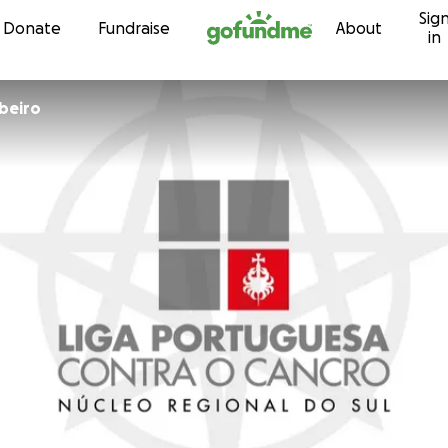
Sig
Skip to content
Donate
Fundraise
About
in
beiro