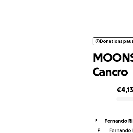
Donations pau
MOON
Donations pau
MOONSPE
Cancro
€4,1
0% complete
Fernando Ri
F
F
Fernando R