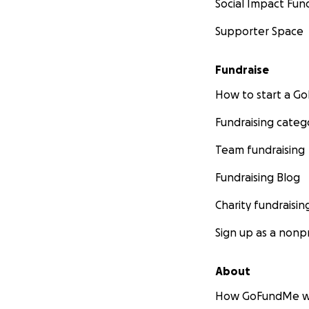
Social Impact Fun
make all the diff
and generosity Un
Supporter Space
Fundraise
How to start a 
Fundraising categ
Team fundraising
Fundraising Blog
Charity fundraisin
Sign up as a nonpr
About
How GoFundMe w