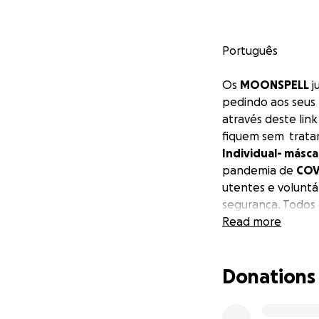
Português
Os
MOONSPELL
j
pedindo aos seus 
através deste li
fiquem sem trata
Individual- máscar
pandemia de
COV
utentes e voluntá
segurança. Todos 
Moonspell farão
Read more
do objectivo alc
uma convidada muit
Donations
banda. Também ser
concerto (em data
donativos.