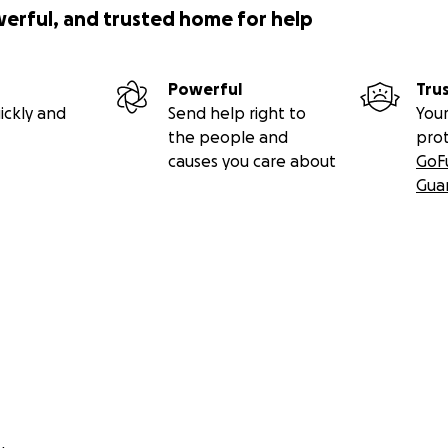
werful, and trusted home for help
Powerful
Tru
ickly and
Send help right to
Your
the people and
pro
causes you care about
GoF
Gua
 we ask for this kind of help online, so please join us! Just one