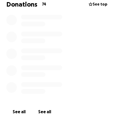
que viene, también enfrentan una dura realidad: los
Donations
74
See top
gastos que se aproximan son muy difíciles de cubrir.
Por eso, con humildad, pedimos tu apoyo.
Cualquier donación, por pequeña que sea, será una
gran ayuda para su familia en este momento tan
duro. También agradecemos mucho que compartas
esta campaña con quienes puedan colaborar.
Gracias de corazón
su esposo, hijo y familia.
Con gratitud,
Su familia
See all
See all