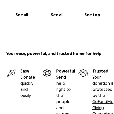
See all
See all
See top
Your easy, powerful, and trusted home for help
Easy
Powerful
Trusted
Donate
Send
Your
quickly
help
donation is
and
right to
protected
easily
the
by the
people
GoFundMe
and
Giving
causes
Guarantee