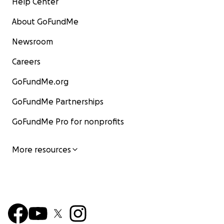
Help Center
About GoFundMe
Newsroom
Careers
GoFundMe.org
GoFundMe Partnerships
GoFundMe Pro for nonprofits
More resources