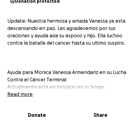
Donation protected
Update: Nuestra hermosa y amada Vanessa ya esta
descansando en paz. Les agradecemos por sus
oraciones y ayuda asia su esposo y hijo. Ella luchoo
contra la batalla del cancer hasta su ultimo suspiro.
Ayuda para Monica Vanessa Armendariz en su Lucha
Contra el Cáncer Terminal
Actualmente esta en hospicio en su hogar.
Read more
Nuestra querida y alegre Monica Vanessa Armendariz
está enfrentando una batalla muy difícil contra un
Donate
Share
cáncer terminal. Ha sido un camino lleno de lucha,
esperanza y mucha valentía. Ahora, mientras su
esposo, hijo de 6 años y familia se preparan para lo