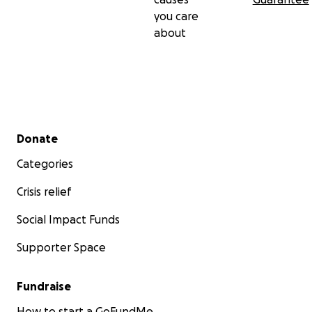
you care
about
Secondary menu
Donate
Categories
Crisis relief
Social Impact Funds
Supporter Space
Fundraise
How to start a GoFundMe