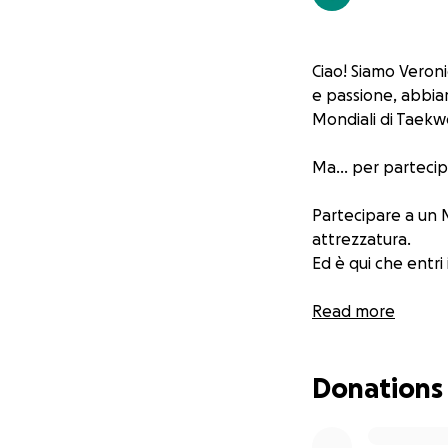
Ciao! Siamo Veroni
e passione, abbia
Mondiali di Taekwo
Ma… per partecip
Partecipare a un M
attrezzatura.
Ed è qui che entri 
FATTI STAMPARE 
Read more
Chiunque deciderà
Donations
Inviarci un'immagi
stampata sulla ma