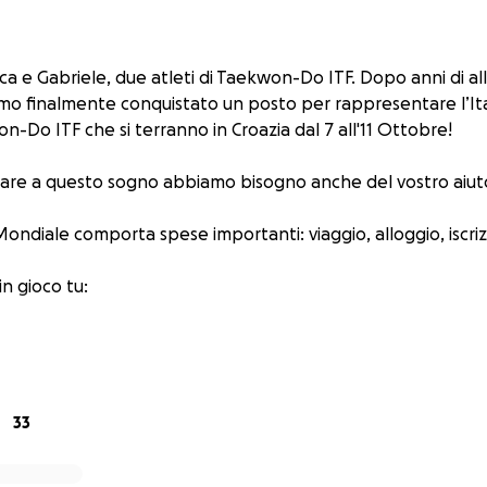
ca e Gabriele, due atleti di Taekwon-Do ITF. Dopo anni di all
mo finalmente conquistato un posto per rappresentare l’Ita
n-Do ITF che si terranno in Croazia dal 7 all'11 Ottobre!
are a questo sogno abbiamo bisogno anche del vostro aiut
ondiale comporta spese importanti: viaggio, alloggio, iscriz
in gioco tu:
SULLA NOSTRA MAGLIETTA DA GARA!
 di supportarci con una donazione potrà:
ne (una foto, un meme, una dedica, un disegno, una scritta) 
33
glietta che indosseremo durante la gara!