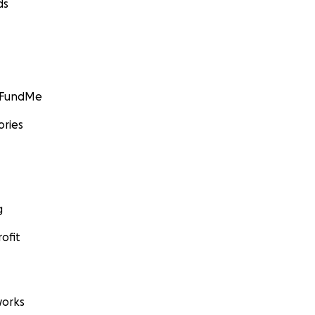
ds
GoFundMe
ories
g
ofit
orks