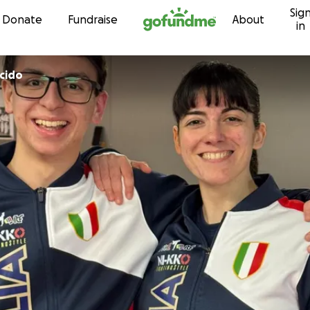
Sig
Skip to content
Donate
Fundraise
About
in
acido