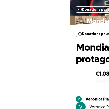
Donations pau
Mondial
Donations pau
Mondial
protago
€1,0
0% complete
Veronica Pl
Veronica Pl