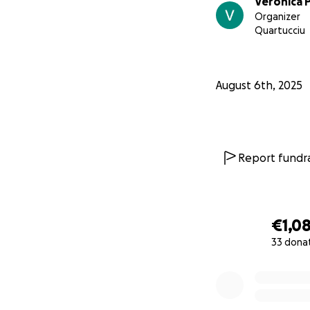
Veronica 
Link per caricare 
Organizer
Quartucciu
August 6th, 2025
Report fundra
€1,0
33 dona
0% complete