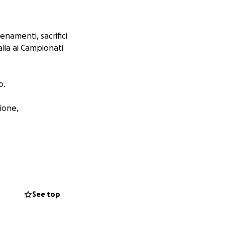
enamenti, sacrifici
lia ai Campionati
o.
ione,
che verrà
See top