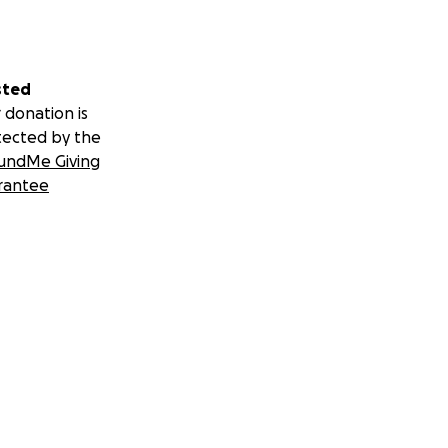
sted
 donation is
tected by the
undMe Giving
rantee