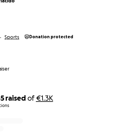
Placido
la tua foto/immagine
Sports
Donation protected
iser
85
raised
of
€1.3K
tions