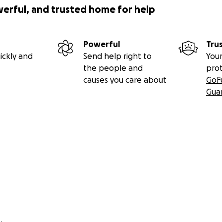
werful, and trusted home for help
Powerful
Tru
ickly and
Send help right to
Your
the people and
pro
causes you care about
GoF
Gua