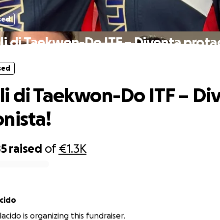
sed
i di Taekwon-Do ITF – Diventa prota
sed
i di Taekwon-Do ITF – Di
nista!
85
raised
of
€1.3K
acido
acido is organizing this fundraiser.