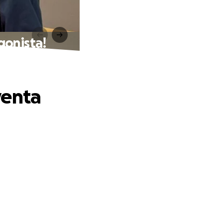
gonista!
venta