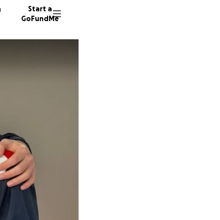
n
Start a
GoFundMe