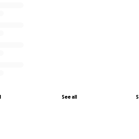
l
See all
S