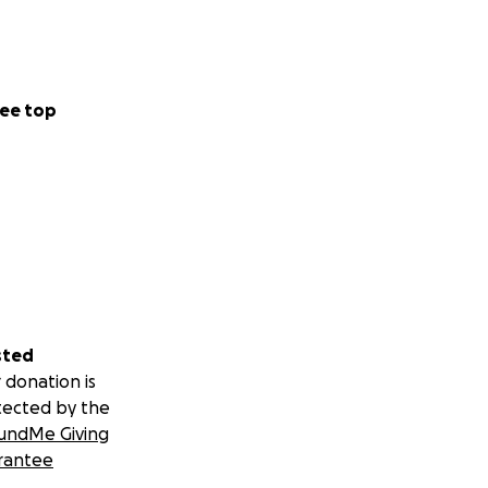
ee top
sted
 donation is
tected by the
undMe Giving
rantee