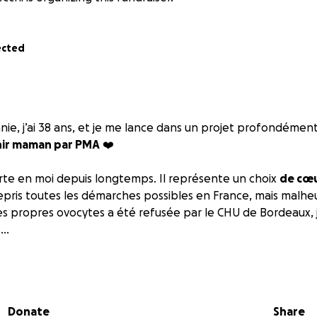
ected
nie, j’ai 38 ans, et je me lance dans un projet profondément
ir maman par PMA
❤️
porte en moi depuis longtemps. Il représente un choix
de cœu
trepris toutes les démarches possibles en France, mais mal
propres ovocytes a été refusée par le CHU de Bordeaux, j
..
vers
l’Espagne
que je me tourne, dans une clinique qui accue
 femmes seules désireuses de donner la vie «
Vida Fertility
» 
Donate
Share
a malheureusement un
coût important.
Une dépense de
mi