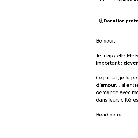
Donation prot
Bonjour,
Je m’appelle Méla
important :
deven
Ce projet, je le 
d’amour
. J’ai en
demande avec mes 
dans leurs critères.
Aujourd’hui, c’est 
Read more
bienveillance les
Mais ce chemin 