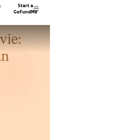
n
Start a
GoFundMe