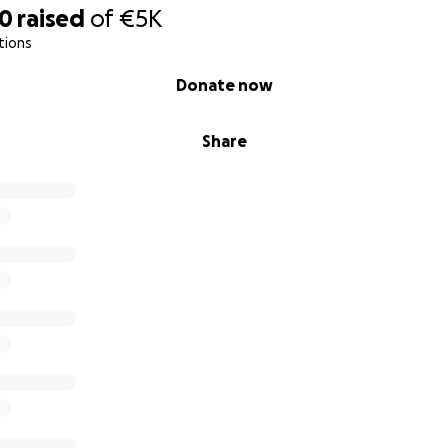
70
raised
of
€5K
tions
Donate now
Share