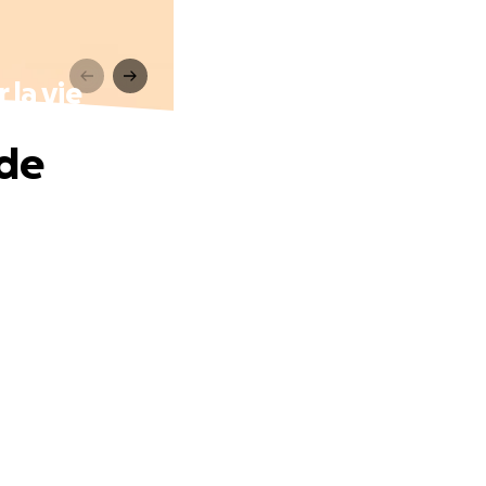
 la vie
 de