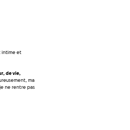
 intime et
r, de vie,
heureusement, ma
e ne rentre pas
ille avec
située à Madrid.
nium 6700
euros