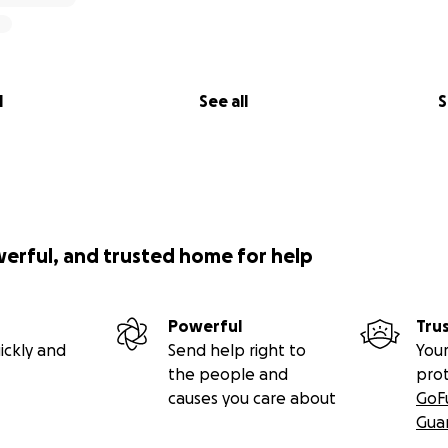
l
See all
S
werful, and trusted home for help
Powerful
Tru
ickly and
Send help right to
Your
the people and
pro
causes you care about
GoF
Gua