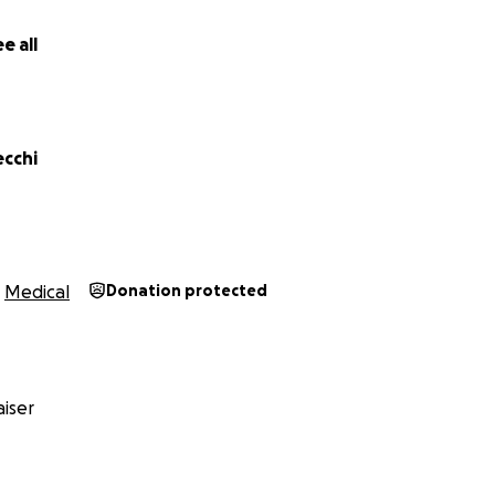
e all
ecchi
Medical
Donation protected
iser