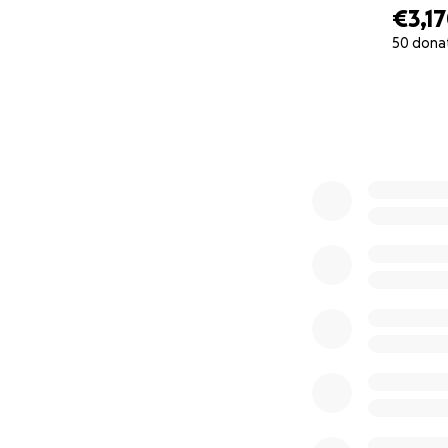
€3,1
50 dona
0% complete