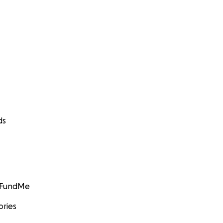
ds
GoFundMe
ories