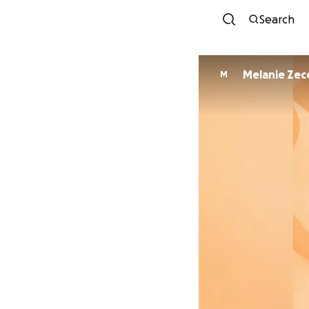
Search
Melanie Zec
M