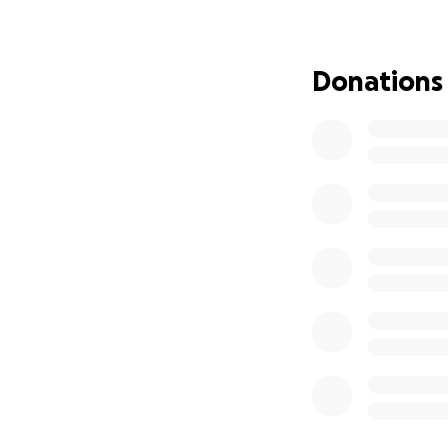
(sans compter le
situation médical
autour du mois de
Donations
Je n’ai jamais ima
le fais avec tout
rapproche peut-ê
Alors si vous avez
partage
, vous m’
✨ Merci de m’avoi
déposera, peut-êt
A mes proches
vo
l’imaginez
.❤️
Ce projet, c’est c
"Les rêves naissen