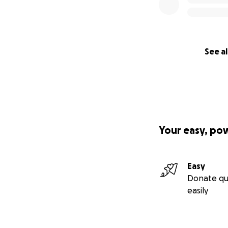
See al
Your easy, po
Easy
Donate qu
easily