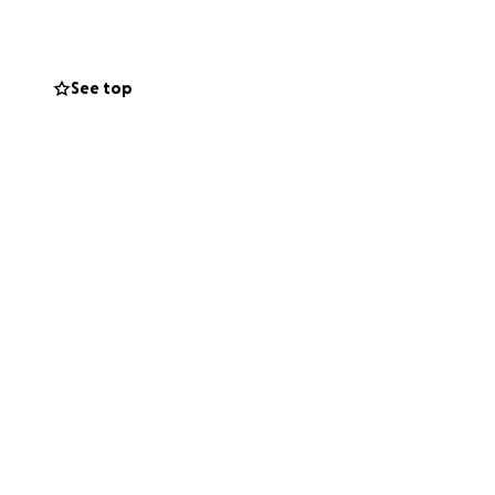
pidement car ma
er ce projet
ec la clinique.
See top
ès pudique, mais je
e qu’il me
n simple
 ce projet et y
e vous ne