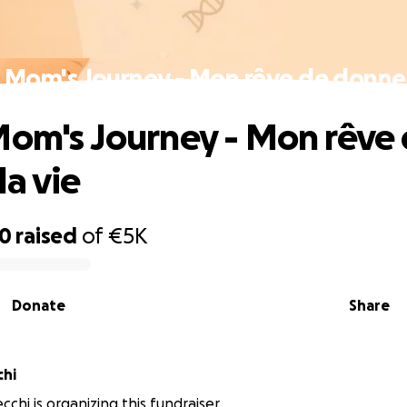
 Mom's Journey - Mon rêve de donner
Mom's Journey - Mon rêve
la vie
70
raised
of
€5K
Donate
Share
chi
chi is organizing this fundraiser.