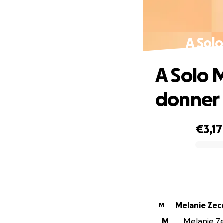
A Solo
A Solo 
donner 
€3,1
0% complete
Melanie Zec
M
M
Melanie Zec