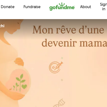
Sig
Skip to content
Donate
Fundraise
About
in
chi